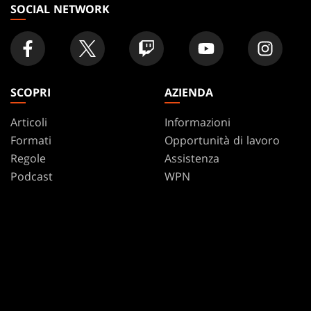
SOCIAL NETWORK
SCOPRI
AZIENDA
Articoli
Informazioni
Formati
Opportunità di lavoro
Regole
Assistenza
Podcast
WPN
Sfondi Per Il Desktop
Affiliate Program
Disclosure
Riciclare i prodotti
MAGIC
MARCHI
Magic: The Gathering
Dungeons & Dragons