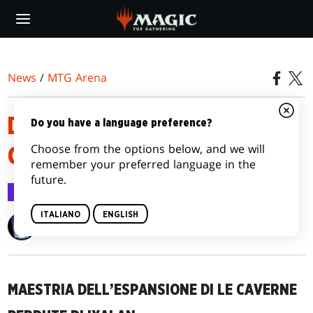
Skip
to
main
content
News
/
MTG Arena
DETTAGLI MAESTRIA DI LE
Do you have a language preference?
Choose from the options below, and we will
CAVERNE PERDUTE DI IXALAN
remember your preferred language in the
future.
MTG Arena
24 ott 2023
ITALIANO
ENGLISH
Wizards of the Coast
MAESTRIA DELL’ESPANSIONE DI LE CAVERNE