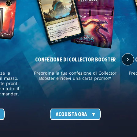
CONFEZIONE DI COLLECTOR BOOSTER
za la
Preordina la tua confezione di Collector
Pre
il mazzo.
Booster e ricevi una carta promo!*
te pronti
o tutto il
ommander.
ACQUISTA ORA