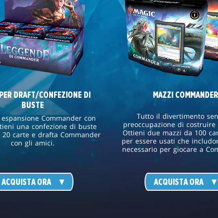
PER DRAFT/CONFEZIONE DI
MAZZI COMMANDER
BUSTE
Tutto il divertimento sen
a espansione Commander con
preoccupazione di costruire 
tieni una confezione di buste
Ottieni due mazzi da 100 car
a 20 carte e drafta Commander
per essere usati che includon
con gli amici.
necessario per giocare a C
ACQUISTA ORA
ACQUISTA ORA