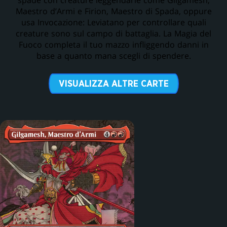
spade con creature leggendarie come Gilgamesh,
Maestro d’Armi e Firion, Maestro di Spada, oppure
usa Invocazione: Leviatano per controllare quali
creature sono sul campo di battaglia. La Magia del
Fuoco completa il tuo mazzo infliggendo danni in
base a quanto mana scegli di spendere.
VISUALIZZA ALTRE CARTE