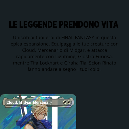
LE LEGGENDE PRENDONO VITA
Unisciti ai tuoi eroi di FINAL FANTASY in questa
epica espansione. Equipaggia le tue creature con
Cloud, Mercenario di Midgar, e attacca
rapidamente con Lightning, Giostra Furiosa,
mentre Tifa Lockhart e G’raha Tia, Scion Rinato
fanno andare a segno i tuoi colpi.