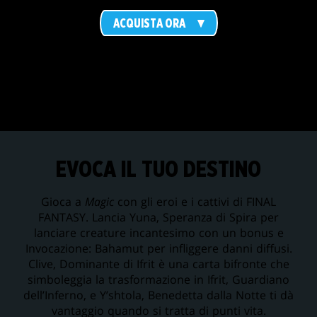
ACQUISTA ORA
EVOCA IL TUO DESTINO
Gioca a
Magic
con gli eroi e i cattivi di FINAL
FANTASY. Lancia Yuna, Speranza di Spira per
lanciare creature incantesimo con un bonus e
Invocazione: Bahamut per infliggere danni diffusi.
Clive, Dominante di Ifrit è una carta bifronte che
simboleggia la trasformazione in Ifrit, Guardiano
dell’Inferno, e Y’shtola, Benedetta dalla Notte ti dà
vantaggio quando si tratta di punti vita.