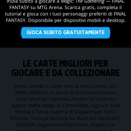
Inizia subito a giocare a
Magic: The Gathering
— FINAL
FANTASY su MTG Arena. Scarica gratis, completa il
tutorial e gioca con i tuoi personaggi preferiti di FINAL
FANTASY. Disponibile per dispositivi mobili e desktop.
GIOCA SUBITO GRATUITAMENTE
LE CARTE MIGLIORI PER
GIOCARE E DA COLLEZIONARE
Artisti stimati si sono uniti ai nostri artisti per
FINAL FANTASY, e alcuni di loro hanno creato
carte bifronte. Yoshitaka Amano ha illustrato
questo Kefka, Mago di Corte/Kefka, Signore della
Rovina e Terra, Esperta di Magia/Esper Terra
bifronte. Tetsuya Nomura ha illustrato Sephiroth,
SOLDIER Leggendario/Sephiroth, Angelo con
un’Ala Sola bifronte che riflette il viaggio di