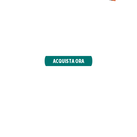
In sella per una folle cavalcata. Vivi un evento di
Prerelease dal 12 aprile ed esplora la prima
espansione western di Magic. Ricorda il
cappello!
ACQUISTA ORA
ULTIME NOTIZIE