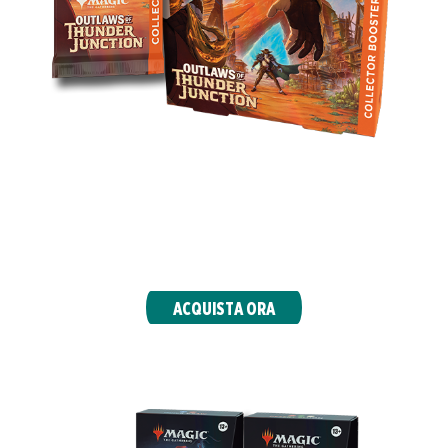
Fai tue le carte più ricercate di Crocevia
Tonante, con buste piene di brillanti foil,
trattamenti speciali esclusivi e un totale di 5
carte di rarità rara o superiore in ogni busta.
ACQUISTA ORA
MAZZI COMMANDER