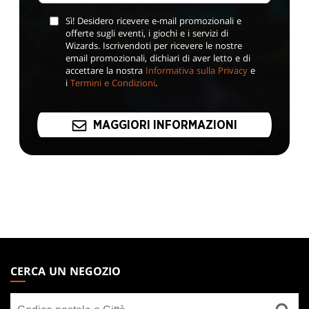
Sì! Desidero ricevere e-mail promozionali e
offerte sugli eventi, i giochi e i servizi di
Wizards. Iscrivendoti per ricevere le nostre
email promozionali, dichiari di aver letto e di
accettare la nostra
Informativa sulla Privacy
e
i
Termini e Condizioni
.
MAGGIORI INFORMAZIONI
MAGIC:
THE
CERCA UN NEGOZIO
GATHERING
Cerca
FOOTER