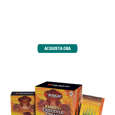
Costruisci mazzi ambientati nel selvaggio
mondo di Crocevia Tonante con 9 buste di
gioco, 30 terre (incluse 10 terre paesaggio
western con illustrazione completa) e accessori
esclusivi del bundle.
ACQUISTA ORA
PRERELEASE PACK