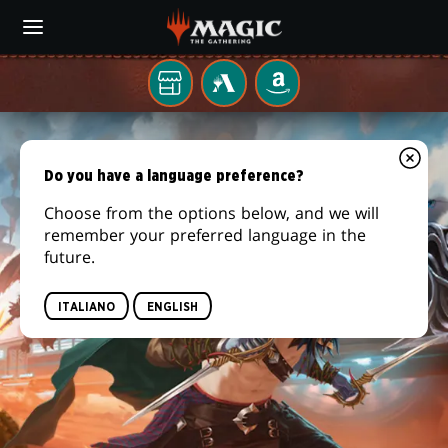
Skip
to
main
content
Il
MTG
AMAZON
tuo
ARENA
BANDITI
negozio
di
DI
Do you have a language preference?
zona
CROCEVIA
Choose from the options below, and we will
remember your preferred language in the
TONANTE
future.
ITALIANO
ENGLISH