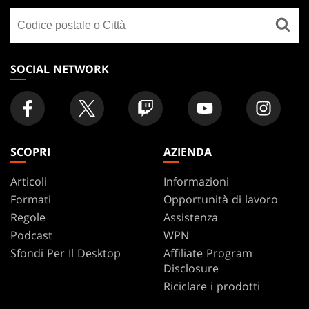
GATHERING
Cerca
FOOTER
un
negozio
SOCIAL NETWORK
SCOPRI
AZIENDA
Articoli
Informazioni
Formati
Opportunità di lavoro
Regole
Assistenza
Podcast
WPN
Sfondi Per Il Desktop
Affiliate Program
Disclosure
Riciclare i prodotti