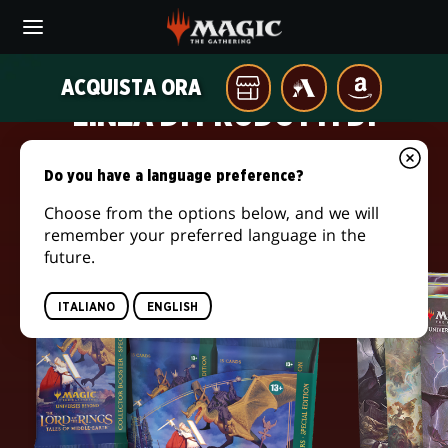
Skip
to
main
IL
content
ACQUISTA ORA
Il
MTG
AMAZON
SIGNORE
LINEA DI PRODOTTI DI
tuo
ARENA
negozio
DEGLI
RACCONTI DELLA TERRA DI
di
Do you have a language preference?
ANELLI:
zona
MEZZO
Choose from the options below, and we will
RACCONTI
remember your preferred language in the
DELLA
future.
TERRA
ITALIANO
ENGLISH
DI
MEZZO
©