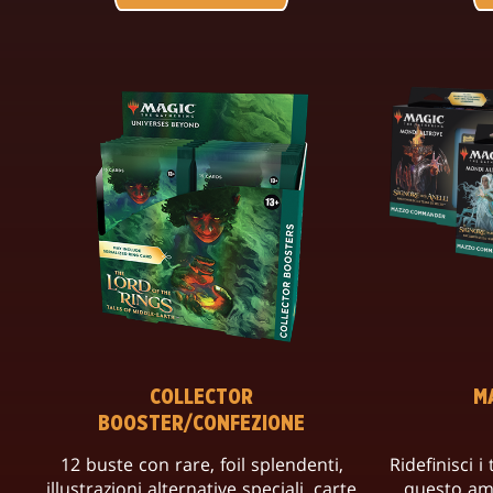
COLLECTOR
M
BOOSTER/CONFEZIONE
12 buste con rare, foil splendenti,
Ridefinisci i
illustrazioni alternative speciali, carte
questo am