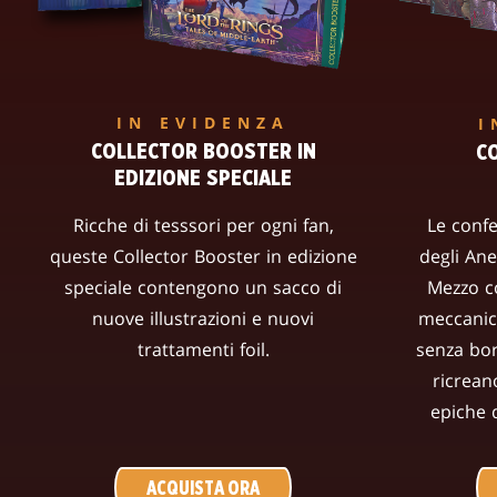
IN EVIDENZA
I
COLLECTOR BOOSTER IN
C
EDIZIONE SPECIALE
Ricche di tesssori per ogni fan,
Le confe
queste Collector Booster in edizione
degli Ane
speciale contengono un sacco di
Mezzo c
nuove illustrazioni e nuovi
meccanich
trattamenti foil.
senza bo
ricrean
epiche d
ACQUISTA ORA