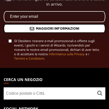
in arrivo.
MAGGIORI INFORMAZIONI
Sì! Desidero ricevere e-mail promozionali e offerte sugli
eventi, i giochi e i servizi di Wizards. Iscrivendoti per
ricevere le nostre email promozionali, dichiari di aver letto
e di accettare la nostra
Informativa sulla Privacy
e i
Termini e Condizioni
.
MAGIC:
THE
CERCA UN NEGOZIO
GATHERING
Cerca
FOOTER
un
negozio
SOCIAL NETWORK