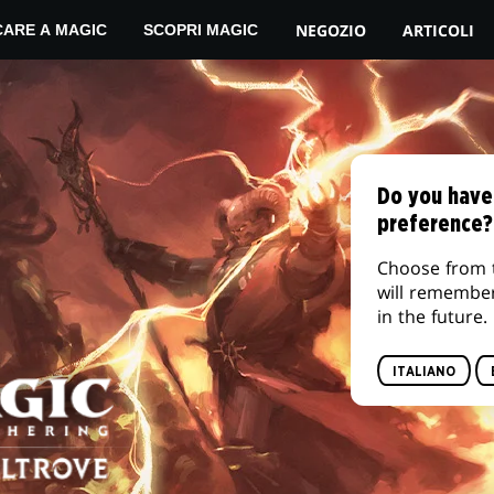
Il tuo negozio di zona
AM
NEGOZIO
ARTICOLI
CARE A MAGIC
SCOPRI MAGIC
Do you have
preference?
Choose from 
will remembe
in the future.
ITALIANO