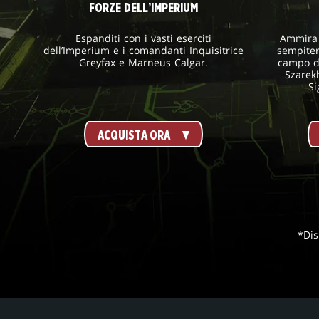
FORZE DELL’IMPERIUM
Espanditi con i vasti eserciti
Ammira l
dell’Imperium e i comandanti Inquisitrice
sempiter
Greyfax e Marneus Calgar.
campo di
Szarekh
Si
ACQUISTA ORA
*Dis