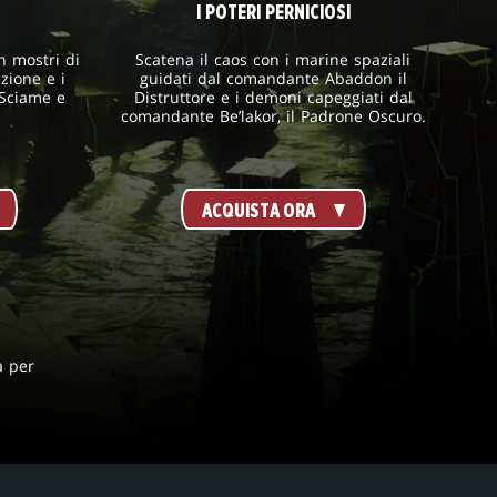
I POTERI PERNICIOSI
on mostri di
Scatena il caos con i marine spaziali
uzione e i
guidati dal comandante Abaddon il
 Sciame e
Distruttore e i demoni capeggiati dal
comandante Be’lakor, il Padrone Oscuro.
ACQUISTA ORA
a per