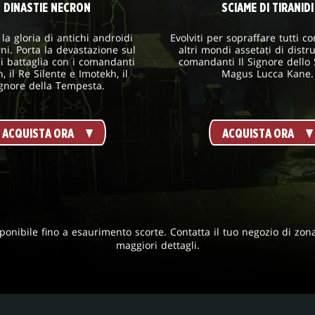
DINASTIE NECRON
SCIAME DI TIRANIDI
a gloria di antichi androidi
Evolviti per sopraffare tutti c
ni. Porta la devastazione sul
altri mondi assetati di distr
 battaglia con i comandanti
comandanti Il Signore dello
, il Re Silente e Imotekh, il
Magus Lucca Kane.
gnore della Tempesta.
ACQUISTA ORA
ACQUISTA ORA
ponibile fino a esaurimento scorte. Contatta il tuo negozio di zon
maggiori dettagli.