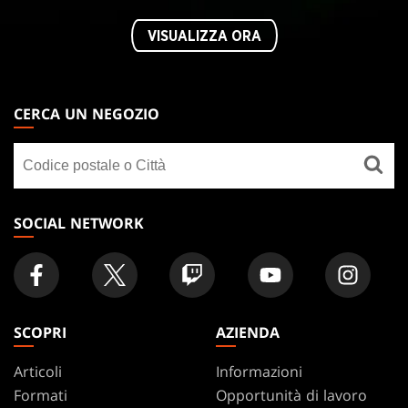
VISUALIZZA ORA
MAGIC:
THE
CERCA UN NEGOZIO
GATHERING
Cerca
FOOTER
un
negozio
SOCIAL NETWORK
SCOPRI
AZIENDA
Articoli
Informazioni
Formati
Opportunità di lavoro