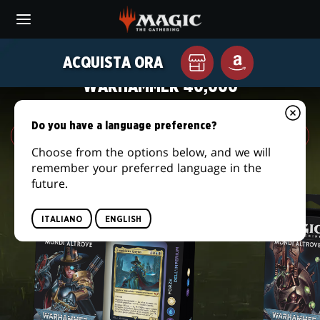
Skip
to
main
WARHAMMER
content
ACQUISTA ORA
GAMMA DI PRODOTTI DI MAGIC X
Il
AMAZON
40,000
WARHAMMER 40,000
tuo
negozio
COMMANDER
di
Do you have a language preference?
zona
Choose from the options below, and we will
remember your preferred language in the
future.
ITALIANO
ENGLISH