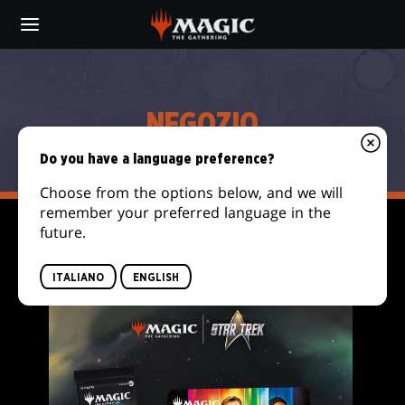
Skip
to
main
NEGOZIO
content
NEGOZIO
Do you have a language preference?
Choose from the options below, and we will
remember your preferred language in the
future.
FILTER
ITALIANO
ENGLISH