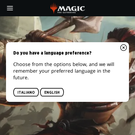
Skip
to
main
DOMRI
content
RADE
Do you have a language preference?
Choose from the options below, and we will
remember your preferred language in the
future.
ITALIANO
ENGLISH