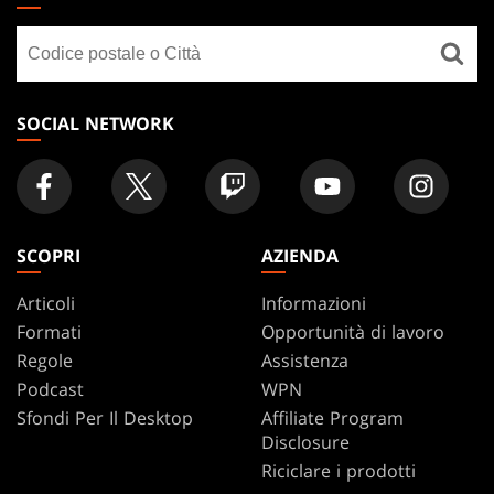
GATHERING
Cerca
FOOTER
un
negozio
SOCIAL NETWORK
SCOPRI
AZIENDA
Articoli
Informazioni
Formati
Opportunità di lavoro
Regole
Assistenza
Podcast
WPN
Sfondi Per Il Desktop
Affiliate Program
Disclosure
Riciclare i prodotti