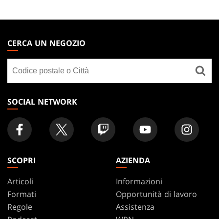
MAGIC:
THE
CERCA UN NEGOZIO
GATHERING
Cerca
FOOTER
un
negozio
SOCIAL NETWORK
SCOPRI
AZIENDA
Articoli
Informazioni
Formati
Opportunità di lavoro
Regole
Assistenza