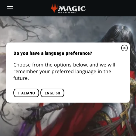
Skip
to
main
content
Do you have a language preference?
Choose from the options below, and we will
remember your preferred language in the
future.
ITALIANO
ENGLISH