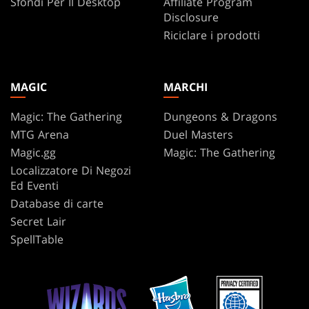
Sfondi Per Il Desktop
Affiliate Program
Disclosure
Riciclare i prodotti
MAGIC
MARCHI
Magic: The Gathering
Dungeons & Dragons
MTG Arena
Duel Masters
Magic.gg
Magic: The Gathering
Localizzatore Di Negozi
Ed Eventi
Database di carte
Secret Lair
SpellTable