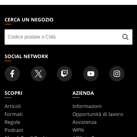
MAGIC:
THE
CERCA UN NEGOZIO
GATHERING
Cerca
FOOTER
un
negozio
SOCIAL NETWORK
SCOPRI
AZIENDA
Articoli
Informazioni
Formati
Opportunità di lavoro
Regole
Assistenza
Podcast
WPN