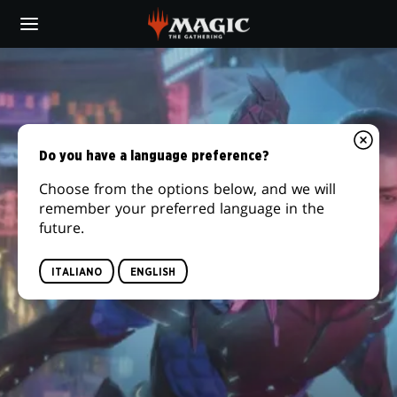
Skip
to
main
content
Do you have a language preference?
Choose from the options below, and we will
remember your preferred language in the
future.
ITALIANO
ENGLISH