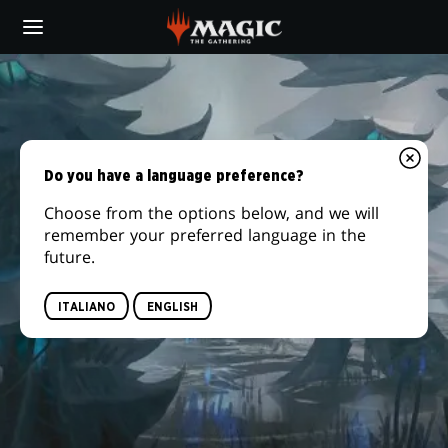
Skip
to
main
content
Do you have a language preference?
Choose from the options below, and we will
remember your preferred language in the
future.
ITALIANO
ENGLISH