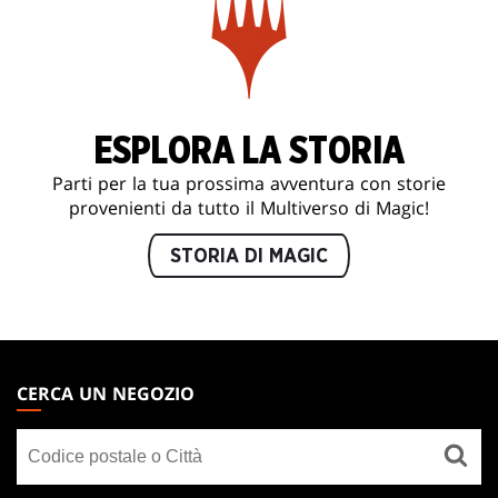
ESPLORA LA STORIA
Parti per la tua prossima avventura con storie
provenienti da tutto il Multiverso di Magic!
STORIA DI MAGIC
MAGIC:
THE
CERCA UN NEGOZIO
GATHERING
Cerca
FOOTER
un
negozio