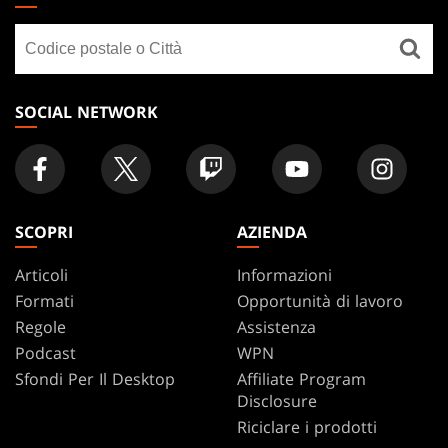
GATHERING
Cerca
FOOTER
un
negozio
SOCIAL NETWORK
SCOPRI
AZIENDA
Articoli
Informazioni
Formati
Opportunità di lavoro
Regole
Assistenza
Podcast
WPN
Sfondi Per Il Desktop
Affiliate Program
Disclosure
Riciclare i prodotti