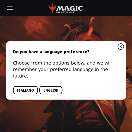
Skip
to
main
content
Do you have a language preference?
Choose from the options below, and we will
remember your preferred language in the
future.
ITALIANO
ENGLISH