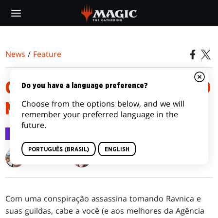
Skip
to
main
content
News
/
Feature
COLECIONANDO ASSASSINATO
Do you have a language preference?
Choose from the options below, and we will
NA MANSÃO KARLOV
remember your preferred language in the
future.
Feature
16 jan 2024
PORTUGUÊS (BRASIL)
ENGLISH
Mike Turian
Adam Styborski
Com uma conspiração assassina tomando Ravnica e
suas guildas, cabe a você (e aos melhores da Agência