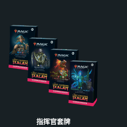
指挥官套牌