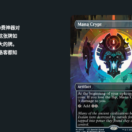
0费神器对
这张牌如
大的牌。
洛客都知