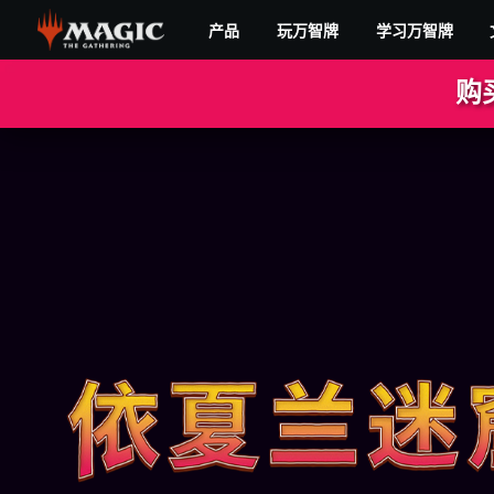
Skip
产品
玩万智牌
学习万智牌
to
main
依
content
购
夏
兰
迷
窟