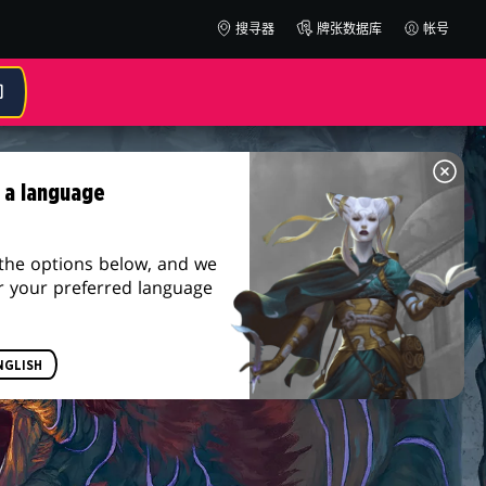
搜寻器
牌张数据库
帐号
 a language
the options below, and we
r your preferred language
NGLISH