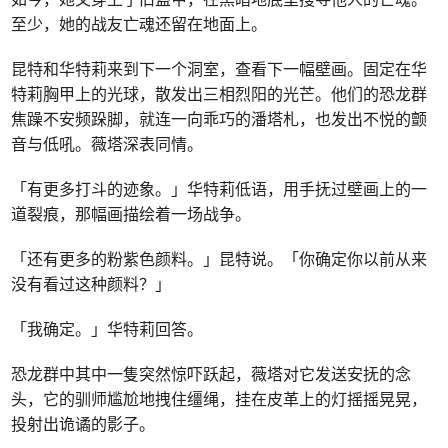
至少，她的战友亡魂还留在地面上。
昆特和华特莉来到下一个洞室，查看下一幅壁画。固定在华
特莉胸甲上的光球，散发出三相烈阳的光芒。他们的恐龙群
焦躁不安频跺脚，就连一向乖巧的潘塔札，也发出不悦的颤
音与低吼。薇塔深表同情。
「有更多打斗的迹象。」华特莉低语，用手抚过壁画上的一
道裂痕，那幅画描绘着一场战争。
「还有更多的粉紫色颜料。」昆特说。「你确定你以前从来
没有看过这种颜料？」
「我确定。」华特莉回答。
恐龙群中其中一隻突然惊吓跃起，薇塔对它发送安抚的念
头，它的驯师尴尬地拽住缰绳，挂在皮革上的灯摇摇晃晃，
投射出诡谲的影子。