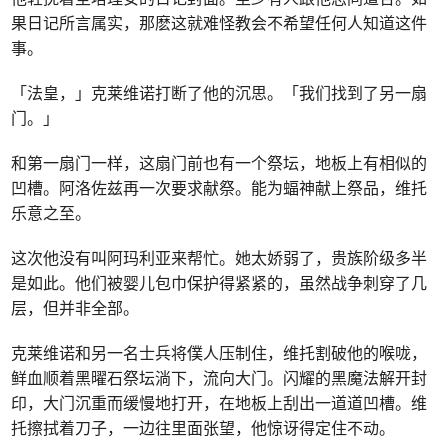
果日记所言属实，那麽这就难怪教会不希望任何人知道这件
事。
「法皇，」克莱维诺打断了他的沉思。「我们找到了另一扇
门。」
和第一扇门一样，这扇门前也有一个祭坛，地板上有相似的
凹槽。阿洛佐兹再一次要求献祭。能为蝠神献上祭品，维托
乐意之至。
这次他没有叫阿玛利亚来帮忙。她太娇弱了，贵族阶级多半
是如此。他们被婴儿包巾保护得紧紧的，虽然战争刺穿了几
层，但并非全部。
克莱维诺和另一名士兵将僕人压制住，维托割破他的喉咙，
鲜血顺着黑曜石祭坛淌下，流向大门。闪耀的黑魔法解开封
印，大门沉重而缓慢地打开，在地板上刮出一道道凹槽。维
托擦拭着刀子，一边往里面张望，他惊讶得定住不动。