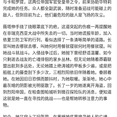
与卡帕罗提，这两位帝国军官受皇帝之令，前来协助华特莉
完成她的任务。众人都全副武装，随时准备迎战可能碰上的
敌人，但到目前为止，他们最危险的敌人是飞扬的灰尘。
薇塔伸手挠了挠眼罩底下的疤，这道突起的伤痕一再提醒她
在非瑞克西亚大战中所失去的一切。当时她谎报年龄，加入
依夏兰防卫军的行列，看似选择了一条清晰简单的道路。长
官叫她去哪就去哪，叫她何时用餐就寝就何时用餐就寝。叫
她战斗就战斗。入侵战争过后，她抛下曾经舒适温馨、如今
只剩逝去战友的亡魂徘徊的家乡丛林。但无论她随着莽霸联
盟出航到多远处，无论她踏上绝涛城的甲板多少遍，或是把
船舷上的藤壶刮下多少次，三相烈阳依旧伴随着她。眷顾着
她。在她因旧日恐惧而颤抖时，为她取暖。渐渐地，她心中
最灰暗的阴影被光明驱散了。长了一岁的她遂离开海盗，回
到烈阳帝国，在帕查图帕城听到徵召探险队的消息，便知道
这就是她一直在寻找的挑战——也是帮她转移注意力的事
物。
如今，她又穿上了旧盔甲，在黑暗地底里搜寻他人的亡魂。