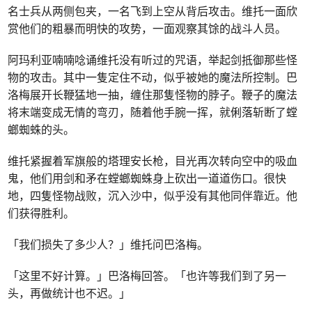
名士兵从两侧包夹，一名飞到上空从背后攻击。维托一面欣
赏他们的粗暴而明快的攻势，一面观察其馀的战斗人员。
阿玛利亚喃喃唸诵维托没有听过的咒语，举起剑抵御那些怪
物的攻击。其中一隻定住不动，似乎被她的魔法所控制。巴
洛梅展开长鞭猛地一抽，缠住那隻怪物的脖子。鞭子的魔法
将末端变成无情的弯刃，随着他手腕一挥，就俐落斩断了螳
螂蜘蛛的头。
维托紧握着军旗般的塔理安长枪，目光再次转向空中的吸血
鬼，他们用剑和矛在螳螂蜘蛛身上砍出一道道伤口。很快
地，四隻怪物战败，沉入沙中，似乎没有其他同伴靠近。他
们获得胜利。
「我们损失了多少人？」维托问巴洛梅。
「这里不好计算。」巴洛梅回答。「也许等我们到了另一
头，再做统计也不迟。」