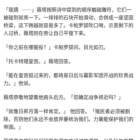
「我猜 ⋯⋯」薇塔按照诗中提到的顺序触碰雕符，它们一
被碰到就亮一下。一排排的石块开始滑动，合併成一座坚固
桥梁，这下跨越就容易多了。卡帕罗提吹口哨，示意剩下的
人过桥，薇塔则在旁让自己平復下来。
「你之前在哪服役？」卡帕罗提问，目光如刃。
「托卡特理皇宫。」薇塔回答。
「能在皇宫挺过来的，都将是日后与暮影军团开战的珍贵战
力。」他说。
薇塔恭敬地望着他肩头后方。「您确定战争将近吗？」
「就像日昇月落一样肯定。」 他回答。「殖民者必须被剷
除，否则他们永远不会放弃要统治我们。力量能保护我们的
帝国。」