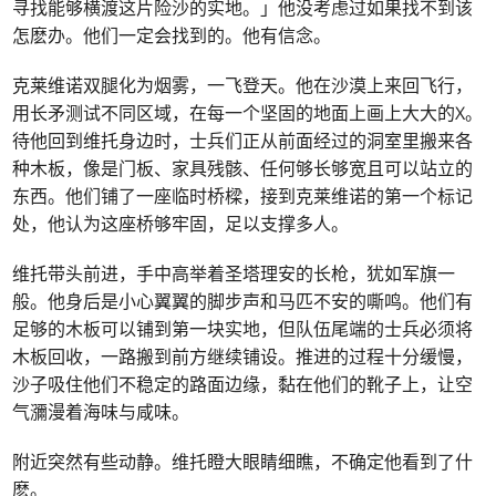
寻找能够横渡这片险沙的实地。」他没考虑过如果找不到该
怎麽办。他们一定会找到的。他有信念。
克莱维诺双腿化为烟雾，一飞登天。他在沙漠上来回飞行，
用长矛测试不同区域，在每一个坚固的地面上画上大大的X。
待他回到维托身边时，士兵们正从前面经过的洞室里搬来各
种木板，像是门板、家具残骸、任何够长够宽且可以站立的
东西。他们铺了一座临时桥樑，接到克莱维诺的第一个标记
处，他认为这座桥够牢固，足以支撑多人。
维托带头前进，手中高举着圣塔理安的长枪，犹如军旗一
般。他身后是小心翼翼的脚步声和马匹不安的嘶鸣。他们有
足够的木板可以铺到第一块实地，但队伍尾端的士兵必须将
木板回收，一路搬到前方继续铺设。推进的过程十分缓慢，
沙子吸住他们不稳定的路面边缘，黏在他们的靴子上，让空
气瀰漫着海味与咸味。
附近突然有些动静。维托瞪大眼睛细瞧，不确定他看到了什
麽。