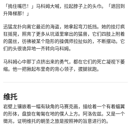
「摀住嘴巴！」马科姆大喊，拉起脖子上的头巾。「退回到
升降梯那！」
迅猛龙扑向离它最近的海盗，她拿起弯刀抵挡。她的挂灯疯
狂摇晃，照亮了更多从坑道里窜出的猛兽，它们四肢上附着
的菌丝，彷彿被某个隐形的操偶师拉扯似的，不断摆动。它
们的头很诡异地一齐转向马科姆。
马科姆心中那丁点挤出来的勇气，都在它们的死亡凝视下萎
缩。他一把揪起布里奇的背心领子，拔腿就跑。
维托
岩壁上镶嵌着一幅有缺角的马赛克画，描绘着一个有着蝠翼
的形体，盘旋在匍匐在地的僕人上方。阿洛佐兹。又是一个
徵兆，证明维托的朝圣之旅是按照神的旨意进行的。