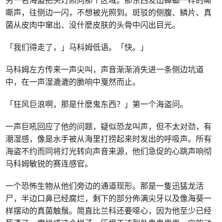
嘶声，往侧边一闪，不想被光照到。斑驳的侧腹、鳞片、真
菌从皮肉中窜出、没什麽皮肤的头骨中闪出目光。
「我们得走了，」马科姆低语。「快。」
马科姆左方传来一声尖叫，声音渐渐消失进一条侧边坑道
中，在一声湿漉漉的脆响中戛然而止。
「狂风巨浪啊，那是什麽鬼东西？」第一个海盗问。
一声巨吼回应了他的问题，疑似恐龙叫声，但不太对劲，有
潮湿感，像是水手被从海里打捞起来时发出的呼吸声。所有
海盗不约而同将灯光转向声音来源，他们急促的心跳声响彻
马科姆敏锐的赛连感官。
一个恐怖生物从他们旁边的通道现形。那是一隻迅猛龙活
尸，半边口鼻已经腐烂，剩下的部分佈满尖牙以及像海葵一
样摆动的真菌触鬚。简直比兰科还要噁心，因为他至少已经