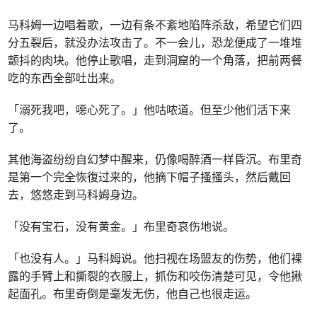
马科姆一边唱着歌，一边有条不紊地陷阵杀敌，希望它们四
分五裂后，就没办法攻击了。不一会儿，恐龙便成了一堆堆
颤抖的肉块。他停止歌唱，走到洞窟的一个角落，把前两餐
吃的东西全部吐出来。
「溺死我吧，噁心死了。」他咕哝道。但至少他们活下来
了。
其他海盗纷纷自幻梦中醒来，仍像喝醉酒一样昏沉。布里奇
是第一个完全恢復过来的，他摘下帽子搔搔头，然后戴回
去，悠悠走到马科姆身边。
「没有宝石，没有黄金。」布里奇哀伤地说。
「也没有人。」马科姆说。他扫视在场盟友的伤势，他们裸
露的手臂上和撕裂的衣服上，抓伤和咬伤清楚可见，令他揪
起面孔。布里奇倒是毫发无伤，他自己也很走运。