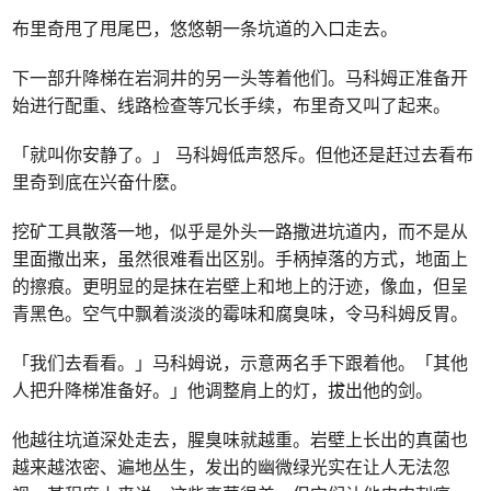
布里奇甩了甩尾巴，悠悠朝一条坑道的入口走去。
下一部升降梯在岩洞井的另一头等着他们。马科姆正准备开
始进行配重、线路检查等冗长手续，布里奇又叫了起来。
「就叫你安静了。」 马科姆低声怒斥。但他还是赶过去看布
里奇到底在兴奋什麽。
挖矿工具散落一地，似乎是外头一路撒进坑道内，而不是从
里面撒出来，虽然很难看出区别。手柄掉落的方式，地面上
的擦痕。更明显的是抹在岩壁上和地上的汙迹，像血，但呈
青黑色。空气中飘着淡淡的霉味和腐臭味，令马科姆反胃。
「我们去看看。」马科姆说，示意两名手下跟着他。「其他
人把升降梯准备好。」他调整肩上的灯，拔出他的剑。
他越往坑道深处走去，腥臭味就越重。岩壁上长出的真菌也
越来越浓密、遍地丛生，发出的幽微绿光实在让人无法忽