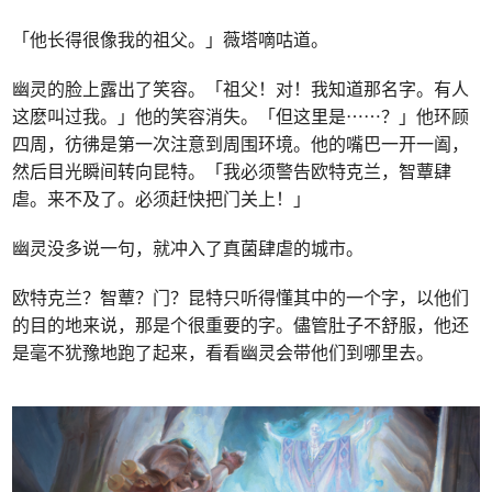
「他长得很像我的祖父。」薇塔嘀咕道。
幽灵的脸上露出了笑容。「祖父！对！我知道那名字。有人
这麽叫过我。」他的笑容消失。「但这里是⋯⋯？」他环顾
四周，彷彿是第一次注意到周围环境。他的嘴巴一开一阖，
然后目光瞬间转向昆特。「我必须警告欧特克兰，智蕈肆
虐。来不及了。必须赶快把门关上！」
幽灵没多说一句，就冲入了真菌肆虐的城市。
欧特克兰？智蕈？门？昆特只听得懂其中的一个字，以他们
的目的地来说，那是个很重要的字。儘管肚子不舒服，他还
是毫不犹豫地跑了起来，看看幽灵会带他们到哪里去。