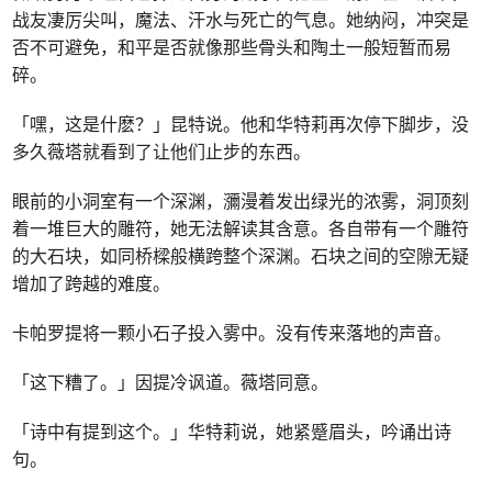
战友凄厉尖叫，魔法、汗水与死亡的气息。她纳闷，冲突是
否不可避免，和平是否就像那些骨头和陶土一般短暂而易
碎。
「嘿，这是什麽？」昆特说。他和华特莉再次停下脚步，没
多久薇塔就看到了让他们止步的东西。
眼前的小洞室有一个深渊，瀰漫着发出绿光的浓雾，洞顶刻
着一堆巨大的雕符，她无法解读其含意。各自带有一个雕符
的大石块，如同桥樑般横跨整个深渊。石块之间的空隙无疑
增加了跨越的难度。
卡帕罗提将一颗小石子投入雾中。没有传来落地的声音。
「这下糟了。」因提冷讽道。薇塔同意。
「诗中有提到这个。」华特莉说，她紧蹙眉头，吟诵出诗
句。