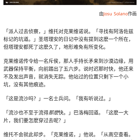
由
Josu Solano
作画
「派人过去侦察，」维托对克莱维诺说。「寻找有阿洛佐兹
标记的坑道。」圣塔理安的日记中没有提到这麽一个所在，
但塔理安都死了这麽久了，地形难免有所变化。
克莱维诺传令给一名斥侯，那人手持长矛来到沙漠边缘，用
武器保持平衡，向前踏出了五六步。说时迟那时快，他还来
不及发出声音，就消失无踪。他站过的位置只剩下一个小
坑，没有其他痕迹。
「这是流沙吗？」一名士兵问。「我有听说过。」
「流沙也不至于流得
那麽
快。」巴洛梅回道。「这麽一大
片，我们要怎麽穿过去呢？」
维托不会就此却步。「克莱维诺，」他说。「从高空查看。