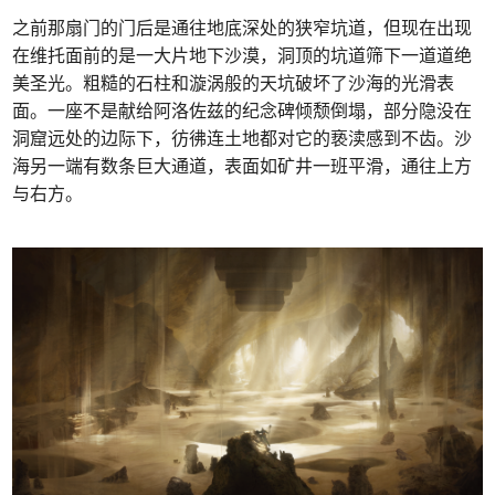
之前那扇门的门后是通往地底深处的狭窄坑道，但现在出现
在维托面前的是一大片地下沙漠，洞顶的坑道筛下一道道绝
美圣光。粗糙的石柱和漩涡般的天坑破坏了沙海的光滑表
面。一座不是献给阿洛佐兹的纪念碑倾颓倒塌，部分隐没在
洞窟远处的边际下，彷彿连土地都对它的亵渎感到不齿。沙
海另一端有数条巨大通道，表面如矿井一班平滑，通往上方
与右方。