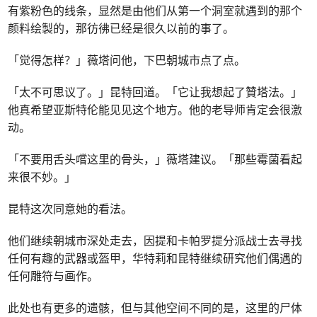
有紫粉色的线条，显然是由他们从第一个洞室就遇到的那个
颜料绘製的，那彷彿已经是很久以前的事了。
「觉得怎样？」薇塔问他，下巴朝城市点了点。
「太不可思议了。」昆特回道。「它让我想起了贊塔法。」
他真希望亚斯特伦能见见这个地方。他的老导师肯定会很激
动。
「不要用舌头嚐这里的骨头，」薇塔建议。「那些霉菌看起
来很不妙。」
昆特这次同意她的看法。
他们继续朝城市深处走去，因提和卡帕罗提分派战士去寻找
任何有趣的武器或盔甲，华特莉和昆特继续研究他们偶遇的
任何雕符与画作。
此处也有更多的遗骸，但与其他空间不同的是，这里的尸体