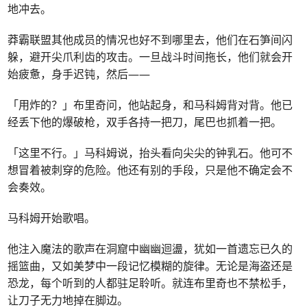
地冲去。
莽霸联盟其他成员的情况也好不到哪里去，他们在石笋间闪
躲，避开尖爪利齿的攻击。一旦战斗时间拖长，他们就会开
始疲惫，身手迟钝，然后——
「用炸的？」布里奇问，他站起身，和马科姆背对背。他已
经丢下他的爆破枪，双手各持一把刀，尾巴也抓着一把。
「这里不行。」马科姆说，抬头看向尖尖的钟乳石。他可不
想冒着被刺穿的危险。他还有别的手段，只是他不确定会不
会奏效。
马科姆开始歌唱。
他注入魔法的歌声在洞窟中幽幽迴盪，犹如一首遗忘已久的
摇篮曲，又如美梦中一段记忆模糊的旋律。无论是海盗还是
恐龙，每个听到的人都驻足聆听。就连布里奇也不禁松手，
让刀子无力地掉在脚边。