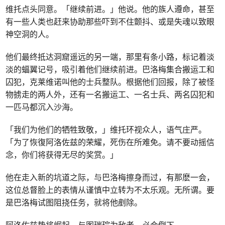
维托点头同意。「继续前进。」他说。他的族人遵命，甚至
有一些人类也赶来协助那些吓到不住颤抖、或是失魂以致眼
神空洞的人。
他们最终抵达洞窟遥远的另一端，那里有条小路，标记着淡
淡的蝠翼记号，吸引着他们继续前进。巴洛梅集合搬运工和
囚犯，克莱维诺叫他的士兵整队。根据他们回报，除了被怪
物掳走的两人外，还有一名搬运工、一名士兵、两名囚犯和
一匹马都沉入沙海。
「我们为他们的牺牲致敬，」维托环视众人，语气庄严。
「为了恢復阿洛佐兹的荣耀，死伤在所难免。请不要动摇信
念，你们将获得无尽的奖赏。」
他在走入新的坑道之际，与巴洛梅擦身而过，有那麽一会，
这位总督脸上的表情从谨慎中立转为不太乐观。无所谓。要
是巴洛梅试图阻挠任务，就将他剷除。
阿洛佐兹势将崛起，与图瑞琮为敌者，必会倒下。