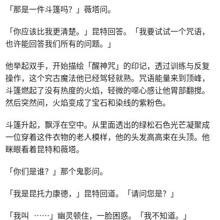
「那是一件斗篷吗？」薇塔问。
「你应该比我更清楚。」昆特回答。「我要试试一个咒语，
也许能回答我们所有的问题。」
他举起双手，开始描绘「醒神咒」的印记，透过训练与反复
操作，这个究古魔法他已经驾轻就熟。咒语能量来到顶峰，
斗篷燃起了没有热度的火焰，轻微的噁心感让他胃部翻搅。
然后突然间，火焰变成了宝石和染线的紫粉色。
斗篷升起，飘浮在空中。从里面透出的绿松石色光芒凝聚成
一位穿着这件衣物的老人模样，他的头发高高束在头顶。他
眯眼看着昆特和薇塔。
「你们是谁？」那个鬼影问。
「我是昆托力康德，」昆特回道。「请问您是？」
「我叫 ⋯⋯」幽灵顿住，一脸困惑。「我不知道。」