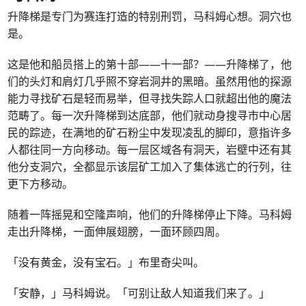
升降梯是专门为赛连打造的特别刑罚，马科姆心想。洞穴也
是。
这是他和船员搭上的第十部——十一部？——升降梯了，他
们的头灯和肩灯几乎照不穿岩洞井的黑暗。虽然用他的探源
能力寻找矿石是轻而易举，但寻找失踪人口就超出他的魔法
范畴了。每一次升降梯到达底部，他们就动身搜寻市中心居
民的踪迹，在满地的矿石粉尘中发现凌乱的脚印，意指许多
人都往同一方向移动。每一层区域各有洞天，岩壁中还有其
他分支洞穴，全都显示该层矿工加入了集体逃亡的行列，往
更下方移动。
随着一阵摇晃和空隆声响，他们的升降梯停止下降。马科姆
走出升降梯，一面伸展翅膀，一面环顾四周。
「没有黄金，没有宝石。」布里奇尖叫。
「安静，」马科姆说。「可别让敌人知道我们来了。」