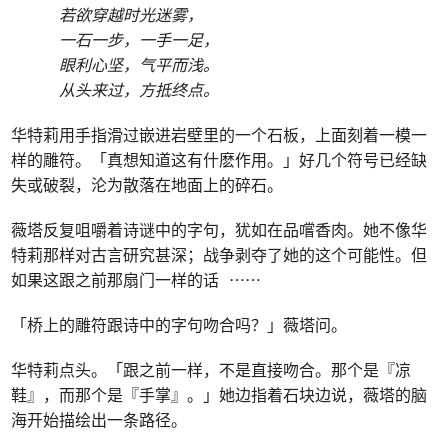
若欲穿越时光迷雾，
一石一步，一手一足，
眼利心坚，气平而浅。
从头来过，方抵终点。
华特莉用手指滑过嵌进岩壁里的一个石板，上面刻着一模一
样的雕符。「真想知道这有什麽作用。」好几个符号已经缺
失或破裂，沦为散落在地面上的碎石。
薇塔反复咀嚼着诗谜中的字句，犹如在品嚐香肉。她不像华
特莉那样对古言研究甚深；战争剥夺了她的这个可能性。但
如果这跟之前那扇门一样的话 ⋯⋯
「桥上的雕符跟诗中的字句吻合吗？」薇塔问。
华特莉点头。「跟之前一样，不是直接吻合。那个是『凉
鞋』，而那个是『手掌』。」她边指着石块边说，薇塔的脑
海开始描绘出一条路径。