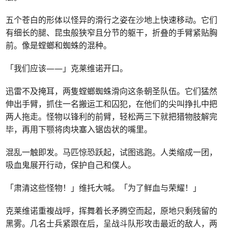
五个苍白的形体以怪异的滑行之姿在沙地上快速移动。它们
有细长的腿、昆虫般狭窄且分节的躯干，折叠的手臂紧贴胸
前。像是螳螂和蜘蛛的混种。
「我们应该——」克莱维诺开口。
迅雷不及掩耳，两隻螳螂蜘蛛滑向这条朝圣队伍。它们猛然
伸出手臂，抓住一名搬运工和囚犯，在他们的尖叫挣扎中把
两人拖走。怪物以锋利的前臂，轻松两三下就把猎物肢解完
毕，再用下颚将肉块塞入锯齿状的嘴里。
混乱一触即发。马匹惊恐跃起，试图逃跑。人类缩成一团，
吸血鬼展开行动，保护自己和僕人。
「肃清这些怪物！」维托大喊。「为了鲜血与荣耀！」
克莱维诺重複战呼，挥舞着长矛腾空而起，原地只剩残留的
黑雾。几名士兵紧跟在后，呈战斗队形攻击最近的敌人，两