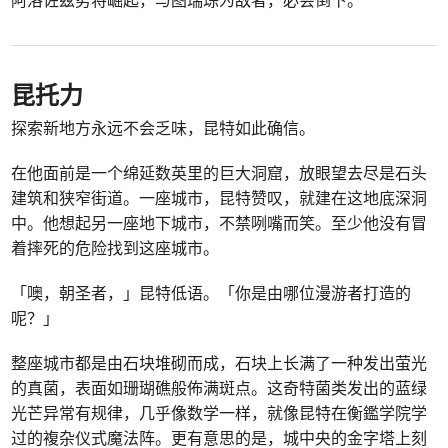
昆托力
探索新地方永远不会乏味，昆特如此确信。
在他面前是一个绵延数英里的巨大洞窟，放眼望去尽是石头
建筑和狭窄街道。一座城市，昆特赞叹，就建在这地底深洞
中。他想起另一座地下城市，不禁咧嘴而笑。至少他没有冒
着摔死的危险找到这座城市。
「噢，朝圣者，」昆特低语。「你是由哪位漫游者打造的
呢？」
整座城市都是由石块堆砌而成，石块上长满了一种发出萤光
的真菌，表面如珊瑚礁般佈满斑点。这奇特菌类发出的蓝绿
光芒异常有规律，几乎像数学一样，就像昆特在衡鑑学院学
过的複杂仪式魔法阵。更有意思的是，城中央的金字塔上刻