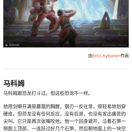
由
Eelis Kyttanen
作画
马科姆
马科姆跟恐龙打斗过。但这些恐龙不一样。
他用剑噼开满是蘑菰的胸膛，钢刃一反往常，很轻易地划穿
硬皮。但恐龙没有任何反应，没有后退，也没有发出痛苦的
尖叫。它只是再次张嘴咬他。他一个回身避开，沿着石笋一
侧跑上顶部，一连跃过好几个石笋，然后朝地面上的一块空