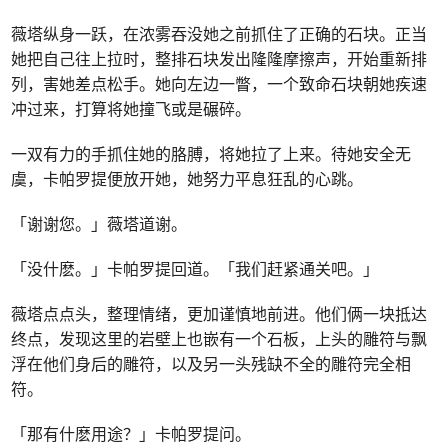
薇塔纵身一跃，在浓雾吞没她之前抓住了正确的石块。正当
她把自己往上拉时，整排石块发出隆隆摩擦声，开始重新排
列，害她差点松手。她向左边一瞥，一个致命石块朝她疾速
冲过来，打算将她撞飞或是碾碎。
一双有力的手抓住她的胳膊，将她拉了上来。待她安全无
虞，卡帕罗提便放开她，她努力平息狂乱的心跳。
「谢谢您。」薇塔道谢。
「没什麽。」卡帕罗提回道。「我们赶紧通关吧。」
薇塔点点头，整理情绪，更加谨慎地前进。他们俩一块抵达
终点，发现这里的岩壁上也嵌有一个石板，上头的雕符与飘
浮在他们身后的雕符，以及另一头残缺不全的雕符完全相
符。
「那有什麽用途？」卡帕罗提问。