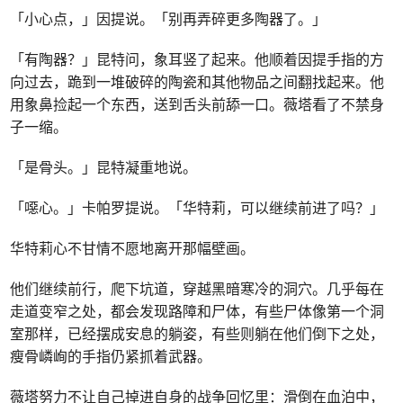
「小心点，」因提说。「别再弄碎更多陶器了。」
「有陶器？」昆特问，象耳竖了起来。他顺着因提手指的方
向过去，跪到一堆破碎的陶瓷和其他物品之间翻找起来。他
用象鼻捡起一个东西，送到舌头前舔一口。薇塔看了不禁身
子一缩。
「是骨头。」昆特凝重地说。
「噁心。」卡帕罗提说。「华特莉，可以继续前进了吗？」
华特莉心不甘情不愿地离开那幅壁画。
他们继续前行，爬下坑道，穿越黑暗寒冷的洞穴。几乎每在
走道变窄之处，都会发现路障和尸体，有些尸体像第一个洞
室那样，已经摆成安息的躺姿，有些则躺在他们倒下之处，
瘦骨嶙峋的手指仍紧抓着武器。
薇塔努力不让自己掉进自身的战争回忆里：滑倒在血泊中，