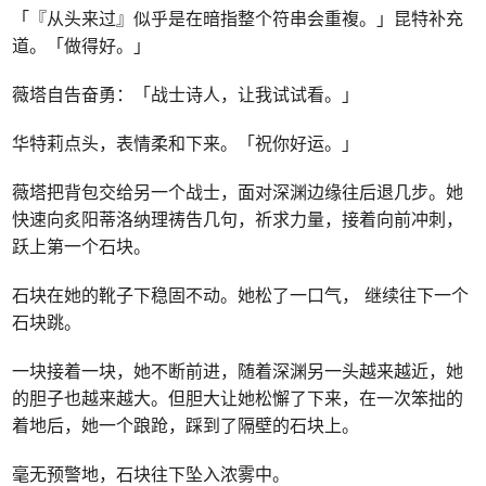
「『从头来过』似乎是在暗指整个符串会重複。」昆特补充
道。「做得好。」
薇塔自告奋勇：「战士诗人，让我试试看。」
华特莉点头，表情柔和下来。「祝你好运。」
薇塔把背包交给另一个战士，面对深渊边缘往后退几步。她
快速向炙阳蒂洛纳理祷告几句，祈求力量，接着向前冲刺，
跃上第一个石块。
石块在她的靴子下稳固不动。她松了一口气， 继续往下一个
石块跳。
一块接着一块，她不断前进，随着深渊另一头越来越近，她
的胆子也越来越大。但胆大让她松懈了下来，在一次笨拙的
着地后，她一个踉跄，踩到了隔壁的石块上。
毫无预警地，石块往下坠入浓雾中。