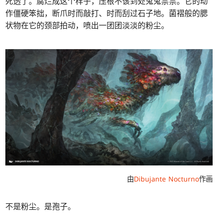
死透了。腐烂成这个样子，压根不该到处鬼鬼祟祟。它的动
作僵硬笨拙，断爪时而敲打、时而刮过石子地。菌褶般的腮
状物在它的颈部拍动，喷出一团团淡淡的粉尘。
由
Dibujante Nocturno
作画
不是粉尘。是孢子。