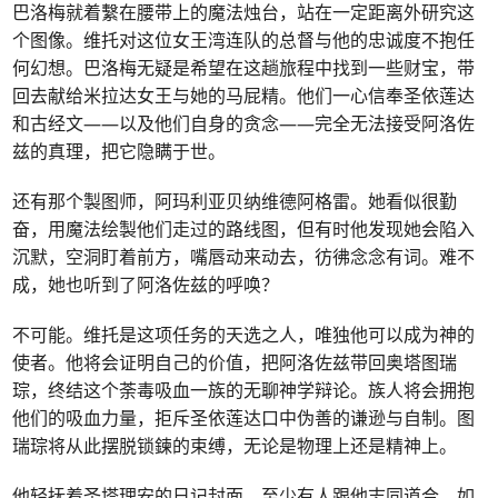
巴洛梅就着繫在腰带上的魔法烛台，站在一定距离外研究这
个图像。维托对这位女王湾连队的总督与他的忠诚度不抱任
何幻想。巴洛梅无疑是希望在这趟旅程中找到一些财宝，带
回去献给米拉达女王与她的马屁精。他们一心信奉圣依莲达
和古经文——以及他们自身的贪念——完全无法接受阿洛佐
兹的真理，把它隐瞒于世。
还有那个製图师，阿玛利亚贝纳维德阿格雷。她看似很勤
奋，用魔法绘製他们走过的路线图，但有时他发现她会陷入
沉默，空洞盯着前方，嘴唇动来动去，彷彿念念有词。难不
成，她也听到了阿洛佐兹的呼唤？
不可能。维托是这项任务的天选之人，唯独他可以成为神的
使者。他将会证明自己的价值，把阿洛佐兹带回奥塔图瑞
琮，终结这个荼毒吸血一族的无聊神学辩论。族人将会拥抱
他们的吸血力量，拒斥圣依莲达口中伪善的谦逊与自制。图
瑞琮将从此摆脱锁鍊的束缚，无论是物理上还是精神上。
他轻抚着圣塔理安的日记封面。至少有人跟他志同道合。如