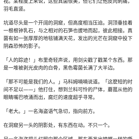
视。某程度上来说，这些真菌很美，但它们让他皮肉刺痛，
羽毛直竖。
坑道尽头是一个开阔的洞窟，但高度相当压迫。洞顶垂挂着
一根根钟乳石，与之相对的石笋也拔地而起，彼此相接。真
菌有如一张厚厚的地毯铺满天花，发出的光芒在洞窟中投下
阴森恐怖的影子。
「人的踪迹！」布里奇轻声说，用剑尖戳了戳某个东西。那
是一堆被剥光皮肉的白骨，黑色霉菌长满了大半边。
「那不可能是我们的人。」马科姆喃喃说道。「这麽短的时
间不足以——」他打住，想到兰科可怜的尸体，蘑菰从他的
眼睛嘴巴喷涌而出，腐烂的速度超乎寻常。
「老大。」一名海盗语气急切，指向前方。
在洞窟另一头的阴影处，有东西在动。不只一个。
另一名海盗把头灯照向那个区域。那东西发出蟑螂一样的嘶