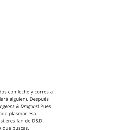
os con leche y corres a
iará alguien). Después
ngeons & Dragons
! Pues
grado plasmar esa
 si eres fan de D&D
lo que buscas.