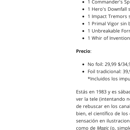
1 Commander's Sp
1 Hero's Downfall 
1 Impact Tremors 
1 Primal Vigor sin
1 Unbreakable For
1 Whir of Inventio
Precio
:
No foil: 29,99 $/34
Foil tradicional: 3
*Incluidos los imp
Estás en 1983 y es sába
ver la tele (intentando 
de rebuscar en los canal
bien, el científico de l
sensación en ilustracio
como de
Magic
(o, simpl