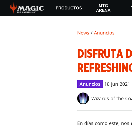
Skip
MTG
PRODUCTOS
to
ARENA
main
content
News
/
Anuncios
DISFRUTA 
REFRESHING
Anuncios
18 jun 2021
Wizards of the Co
En días como este, nos 