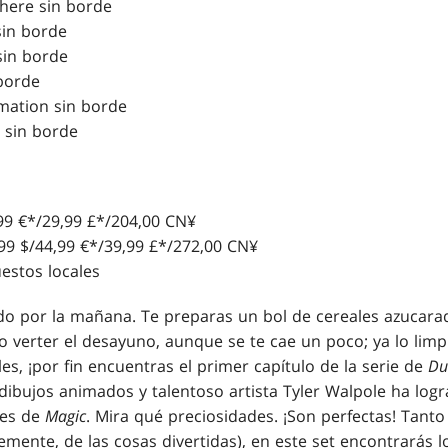
here sin borde
sin borde
sin borde
 borde
mation sin borde
n sin borde
,99 €*/29,99 £*/204,00 CN¥
9,99 $/44,99 €*/39,99 £*/272,00 CN¥
uestos locales
do por la mañana. Te preparas un bol de cereales azucarad
no verter el desayuno, aunque se te cae un poco; ya lo limp
es, ¡por fin encuentras el primer capítulo de la serie de
Du
os dibujos animados y talentoso artista Tyler Walpole ha lo
nes de
Magic
. Mira qué preciosidades. ¡Son perfectas! Tanto
emente, de las cosas divertidas), en este set encontrarás 