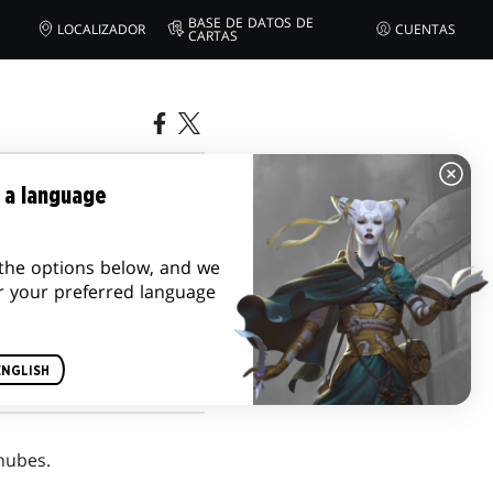
BASE DE DATOS DE
LOCALIZADOR
CUENTAS
CARTAS
 a language
R
the options below, and we
r your preferred language
ENGLISH
nubes.