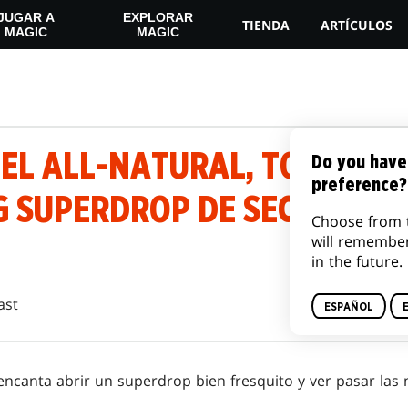
JUGAR A
EXPLORAR
TIENDA
ARTÍCULOS
MAGIC
MAGIC
DEL ALL-NATURAL, TOTALLY
Do you have
preference?
 SUPERDROP DE SECRET LAI
Choose from 
will remembe
in the future.
ast
ESPAÑOL
encanta abrir un superdrop bien fresquito y ver pasar las 