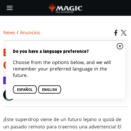
Skip
to
main
content
News
/
Anuncios
BUENOS TIEMPOS CON EL OUT
Do you have a language preference?
Choose from the options below, and we will
OF TIME SUPERDROP
remember your preferred language in the
future.
Anuncios
24 ago 2021
ESPAÑOL
ENGLISH
Wizards of the Coast
¡Este superdrop viene de un futuro lejano o quizá de
un pasado remoto para traernos una advertencia! El