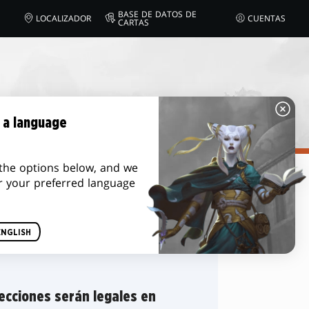
BASE DE DATOS DE
LOCALIZADOR
CUENTAS
CARTAS
 a language
the options below, and we
r your preferred language
Ordenar por
ENGLISH
lecciones serán legales en