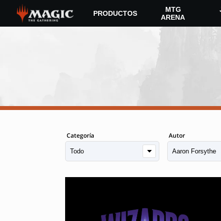
Skip
MTG
PRODUCTOS
to
ARENA
main
content
Categoría
Autor