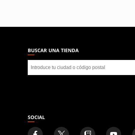
MAGIC:
THE
GATHERING
BUSCAR UNA TIENDA
FOOTER
Buscar
una
tienda
SOCIAL