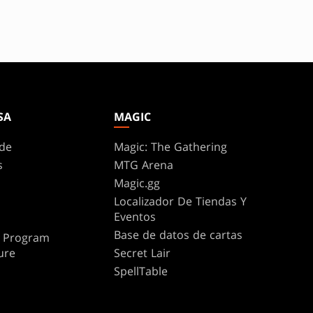
SA
MAGIC
de
Magic: The Gathering
s
MTG Arena
Magic.gg
Localizador De Tiendas Y
Eventos
Base de datos de cartas
te Program
ure
Secret Lair
SpellTable