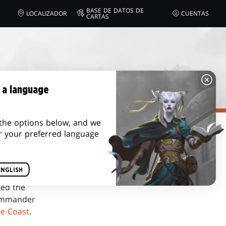
BASE DE DATOS DE
LOCALIZADOR
CUENTAS
CARTAS
 a language
the options below, and we
r your preferred language
ENGLISH
ed the
mmander
he Coast
.