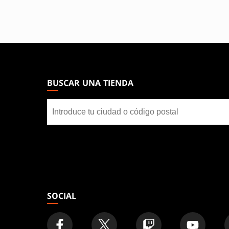
MAGIC:
THE
GATHERING
BUSCAR UNA TIENDA
FOOTER
Buscar
una
tienda
SOCIAL