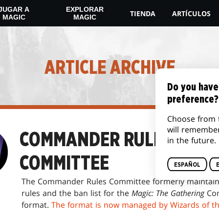
JUGAR A
EXPLORAR
TIENDA
ARTÍCULOS
MAGIC
MAGIC
ARTICLE ARCHIVE
Do you have
preference?
Choose from 
will remembe
COMMANDER RULES
in the future.
COMMITTEE
ESPAÑOL
The Commander Rules Committee formerly maintain
rules and the ban list for the
Magic: The Gathering
Co
format.
The format is now managed by Wizards of t