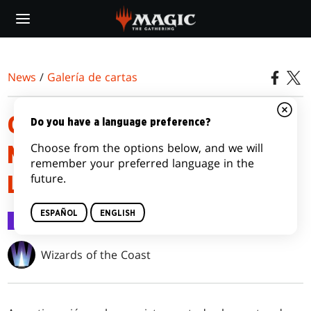
Skip
to
main
content
News
/
Galería de cartas
GALERÍA DE CARTAS DE
Do you have a language preference?
Choose from the options below, and we will
MARCHA DE LAS MÁQUINAS:
remember your preferred language in the
future.
LAS SECUELAS
ESPAÑOL
ENGLISH
Galería de cartas
2 may 2023
Wizards of the Coast