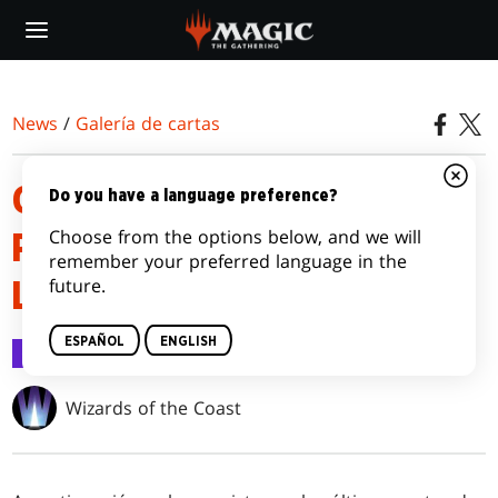
Skip
to
main
content
News
/
Galería de cartas
GALERÍA DE CARTAS DE
Do you have a language preference?
Choose from the options below, and we will
PLANECHASE DE MARCHA DE
remember your preferred language in the
future.
LAS MÁQUINAS
ESPAÑOL
ENGLISH
Galería de cartas
29 mar 2023
Wizards of the Coast