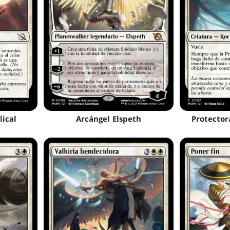
lical
Arcángel Elspeth
Protector