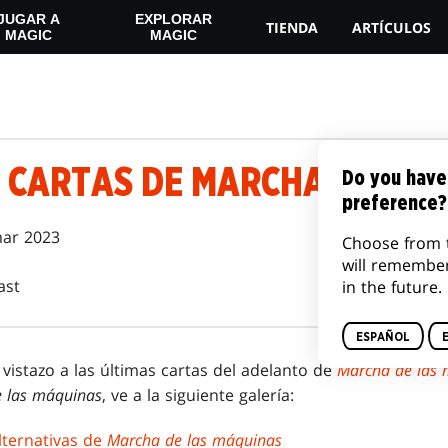
JUGAR A
EXPLORAR
TIENDA
ARTÍCULOS
MAGIC
MAGIC
s
E CARTAS DE MARCHA DE LA
Do you have
preference?
ar 2023
Choose from 
will remembe
ast
in the future.
ESPAÑOL
vistazo a las últimas cartas del adelanto de
Marcha de las
 las máquinas
, ve a la siguiente galería:
lternativas de
Marcha de las máquinas