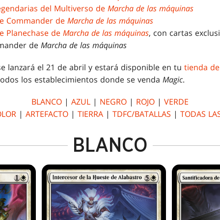
legendarias del Multiverso de
Marcha de las máquinas
 de Commander de
Marcha de las máquinas
de Planechase de
Marcha de las máquinas
, con cartas exclu
mmander de
Marcha de las máquinas
e lanzará el 21 de abril y estará disponible en tu
tienda de
todos los establecimientos donde se venda
Magic
.
BLANCO
|
AZUL
|
NEGRO
|
ROJO
|
VERDE
OLOR
|
ARTEFACTO
|
TIERRA
|
TDFC/BATALLAS
|
TODAS LA
BLANCO