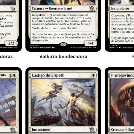
adoras
Valkiria bendecidora