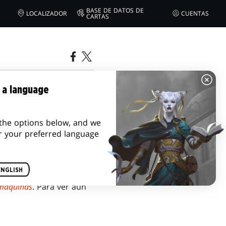
BASE DE DATOS DE
LOCALIZADOR
CUENTAS
CARTAS
S MÁQUINAS
 a language
the options below, and we
r your preferred language
ENGLISH
 máquinas
. Para ver aún