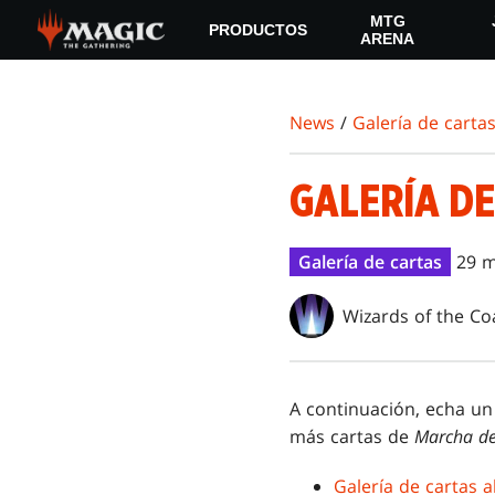
Skip
MTG
PRODUCTOS
to
ARENA
main
content
News
/
Galería de carta
GALERÍA D
Galería de cartas
29 m
Wizards of the Co
A continuación, echa un 
más cartas de
Marcha de
Galería de cartas a