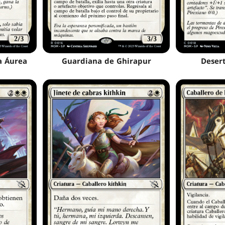
a Áurea
Guardiana de Ghirapur
Deser