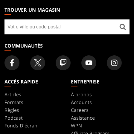
THE
TROUVER UN MAGASIN
GATHERING
Trouver
FOOTER
un
magasin
COMMUNAUTÉS
ACCÈS RAPIDE
ENTREPRISE
Articles
À propos
Formats
Accounts
Règles
Careers
Podcast
Assistance
Fonds D'écran
WPN
Affiliate Program