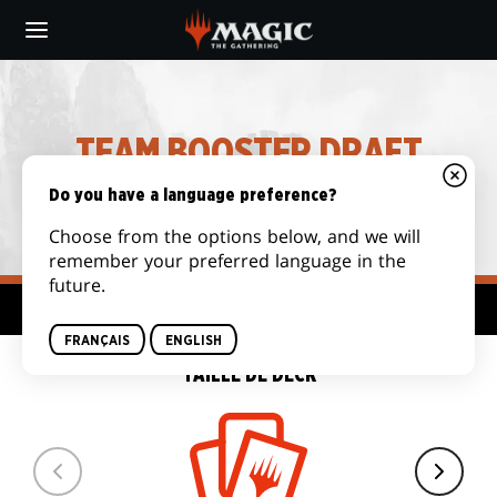
Skip
to
main
content
TEAM BOOSTER DRAFT
FORMAT
Do you have a language preference?
Choose from the options below, and we will
remember your preferred language in the
future.
Plateforme de formats
FRANÇAIS
ENGLISH
TAILLE DE DECK