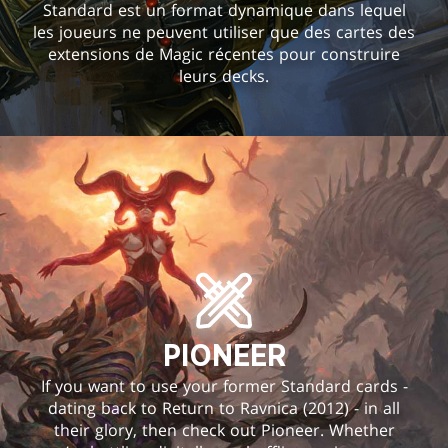
Standard est un format dynamique dans lequel
les joueurs ne peuvent utiliser que des cartes des
extensions de Magic récentes pour construire
leurs decks.
PIONEER
If you want to use your former Standard cards -
dating back to Return to Ravnica (2012) - in all
their glory, then check out Pioneer. Whether