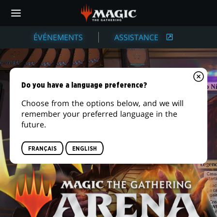
Skip
to
main
COMMENT
content
ÉVÉNEMENTS
ASSISTANCE
JOUER
À
Do you have a language preference?
MTG
Choose from the options below, and we will
ARENA
remember your preferred language in the
future.
FRANÇAIS
ENGLISH