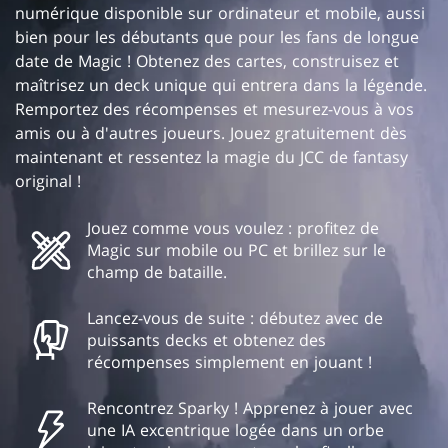
numérique disponible sur ordinateur et mobile, aussi
bien pour les débutants que pour les fans de longue
date de Magic ! Obtenez des cartes, construisez et
maîtrisez un deck unique qui entrera dans la légende.
Remportez des récompenses et mesurez-vous à vos
amis ou à d'autres joueurs. Jouez gratuitement dès
maintenant et ressentez la magie du JCC de fantasy
original !
Jouez comme vous voulez : profitez de
Magic sur mobile ou PC et brillez sur le
champ de bataille.
Lancez-vous de suite : débutez avec de
puissants decks et obtenez des
récompenses simplement en jouant !
Rencontrez Sparky ! Apprenez à jouer avec
une IA excentrique logée dans un orbe