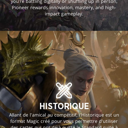
you’re battling digitally or shuffling up in person,
Pioneer rewards innovation, mastery, and high-
impact gameplay.
HISTORIQUE
Allant de l'amical au compétitif, l'Historique est un
format Magic créé pour vous permettre d'utiliser
des cartes qui ont déjà quitté le Standard suite à