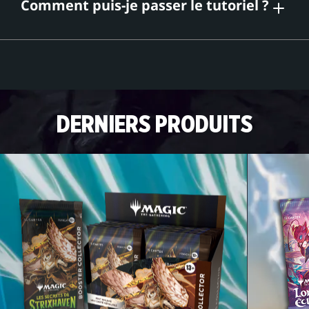
Comment puis-je passer le tutoriel ?
DERNIERS PRODUITS
Cliquez sur l'icône d'engrenage en haut à
droite de l'écran, puis sélectionnez « Afficher
le compte ».
Sur l'écran du compte, sélectionnez « Passer
le tutoriel » et confirmez.
Après avoir sélectionné votre avatar, cliquez
sur l'icône d'engrenage et sélectionnez
« Passer la visite » pour débloquer tous les
modes de jeu.