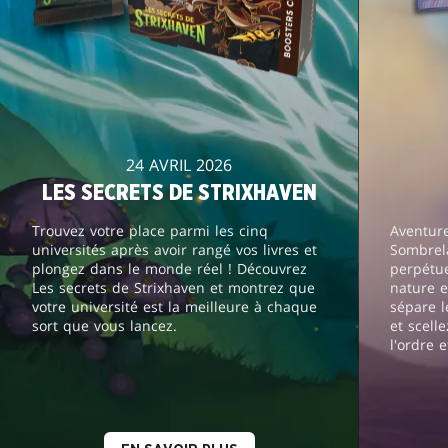
24 AVRIL 2026
LES SECRETS DE STRIXHAVEN
Trouvez votre place parmi les cinq
Aventur
universités après avoir rangé vos livres et
Sombrela
plongez dans le monde réel ! Découvrez
perpétue
Les secrets de Strixhaven et montrez que
nature e
votre université est la meilleure à chaque
sépare l
sort que vous lancez.
et scell
l'ordre e