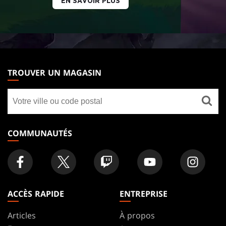
EN SAVOIR PLUS
MAGIC:
THE
TROUVER UN MAGASIN
GATHERING
Trouver
FOOTER
un
magasin
COMMUNAUTÉS
ACCÈS RAPIDE
ENTREPRISE
Articles
À propos