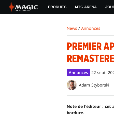
Skip
PRODUITS
MTG ARENA
JOU
to
main
content
News
/
Annonces
PREMIER AP
REMASTER
Annonces
22 sept. 20
Adam Styborski
Note de l'éditeur : cet 
bordure.