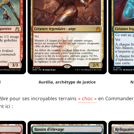
d
Aurélia, archétype de justice
N
èbre
pour ses incroyables terrains
« choc »
en Commander, 
t ici :