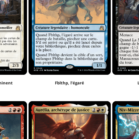
minent
Fblthp, l’égaré