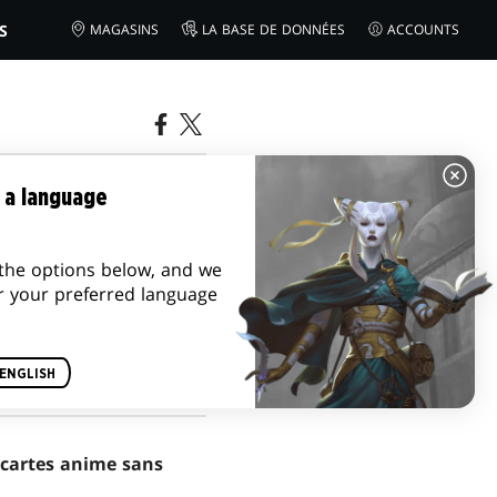
S
MAGASINS
LA BASE DE DONNÉES
ACCOUNTS
ICA
 a language
the options below, and we
r your preferred language
ENGLISH
es cartes anime sans