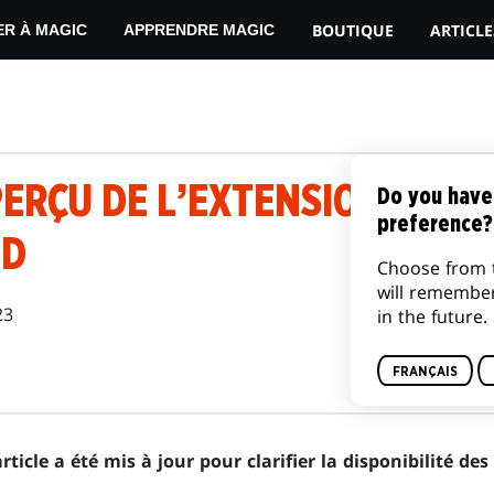
BOUTIQUE
ARTICLE
ER À MAGIC
APPRENDRE MAGIC
ERÇU DE L’EXTENSION RAVN
Do you have
preference?
ED
Choose from 
will remembe
23
in the future.
FRANÇAIS
article a été mis à jour pour clarifier la disponibilité d