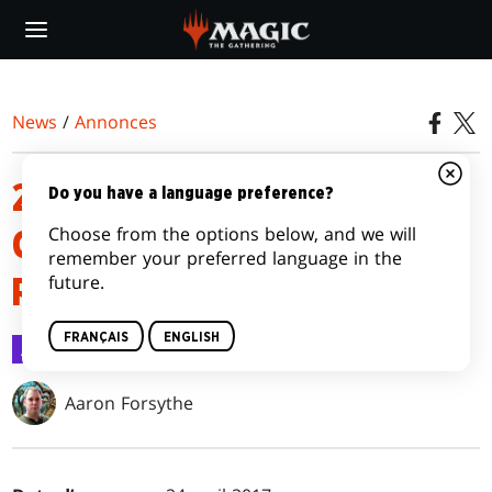
Skip
to
main
content
News
/
Annonces
24 AVRIL 2017 ANNONCE DES
Do you have a language preference?
Choose from the options below, and we will
CARTES INTERDITES ET
remember your preferred language in the
future.
RESTREINTES
FRANÇAIS
ENGLISH
Annonces
24 avr. 2017
Aaron Forsythe