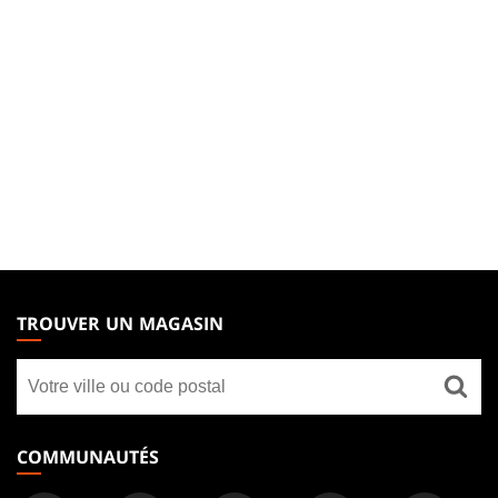
MAGIC:
THE
TROUVER UN MAGASIN
GATHERING
Trouver
FOOTER
un
magasin
COMMUNAUTÉS