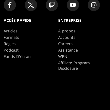
ACCÈS RAPIDE
ENTREPRISE
Articles
À propos
Formats
Accounts
Règles
Careers
Podcast
Assistance
Fonds D'écran
WPN
Affiliate Program
Disclosure
MAGIC
MARQUES
Magic: The Gathering
Dungeons & Dragons
MTG Arena
Duel Masters
Magic.gg
Magic: The Gathering