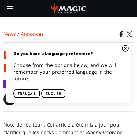
Skip
to
main
content
News
/
Annonces
LISTES DE DECKS COMMANDER
Do you have a language preference?
Choose from the options below, and we will
BLOOMBURROW
remember your preferred language in the
future.
Annonces
18 juil. 2024
FRANÇAIS
ENGLISH
Clayton Kroh
Note de l’éditeur : Cet article a été mis à jour pour
clarifier que les decks Commander
Bloomburrow
ne