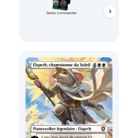
Decks Commander
Affaires de