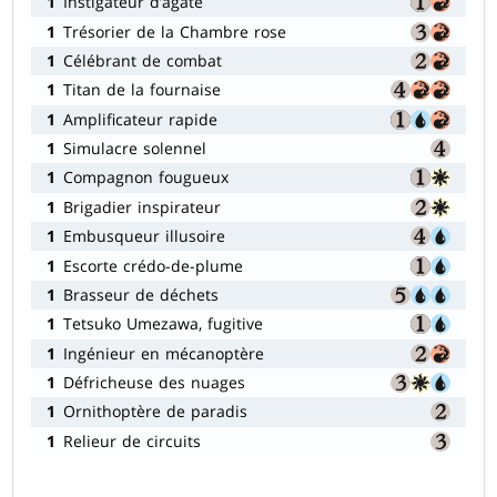
1
Instigateur d’agate
1
Trésorier de la Chambre rose
1
Célébrant de combat
1
Titan de la fournaise
1
Amplificateur rapide
1
Simulacre solennel
1
Compagnon fougueux
1
Brigadier inspirateur
1
Embusqueur illusoire
1
Escorte crédo-de-plume
1
Brasseur de déchets
1
Tetsuko Umezawa, fugitive
1
Ingénieur en mécanoptère
1
Défricheuse des nuages
1
Ornithoptère de paradis
1
Relieur de circuits