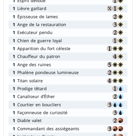
1
Esprit dévoué
1
Lièvre gaillard
1
Épisseuse de lames
1
Ange de la restauration
1
Exécuteur pendu
1
Chien de guerre loyal
1
Apparition du fort céleste
1
Chauffeur du patron
1
Ange des ruines
1
Phalène pondeuse lumineuse
1
Titan solaire
1
Prodige têtard
1
Canaliseur d’Éther
1
Courtier en boucliers
1
Façonneuse de curiosité
1
Diable valet
1
Commandant des assiégeants