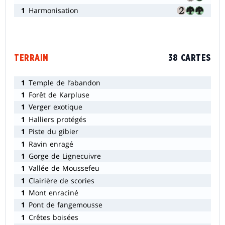
1
Harmonisation
TERRAIN
38 CARTES
1
Temple de l’abandon
1
Forêt de Karpluse
1
Verger exotique
1
Halliers protégés
1
Piste du gibier
1
Ravin enragé
1
Gorge de Lignecuivre
1
Vallée de Moussefeu
1
Clairière de scories
1
Mont enraciné
1
Pont de fangemousse
1
Crêtes boisées