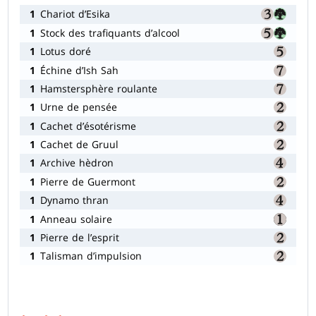
1
Chariot d’Esika
1
Stock des trafiquants d’alcool
1
Lotus doré
1
Échine d’Ish Sah
1
Hamstersphère roulante
1
Urne de pensée
1
Cachet d’ésotérisme
1
Cachet de Gruul
1
Archive hèdron
1
Pierre de Guermont
1
Dynamo thran
1
Anneau solaire
1
Pierre de l’esprit
1
Talisman d’impulsion