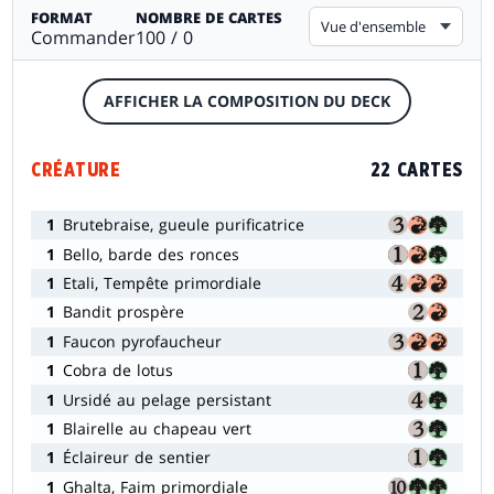
FORMAT
NOMBRE DE CARTES
Vue d'ensemble
Commander
100 / 0
AFFICHER LA COMPOSITION DU DECK
CRÉATURE
22 CARTES
1
Brutebraise, gueule purificatrice
1
Bello, barde des ronces
1
Etali, Tempête primordiale
1
Bandit prospère
1
Faucon pyrofaucheur
1
Cobra de lotus
1
Ursidé au pelage persistant
1
Blairelle au chapeau vert
1
Éclaireur de sentier
1
Ghalta, Faim primordiale