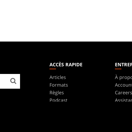
ACCÈS RAPIDE
ENTREP
Articles
À prop
Formats
Accoun
Règles
Career
Podcast
Assista
Fonds D'écran
WPN
Affilia
Disclos