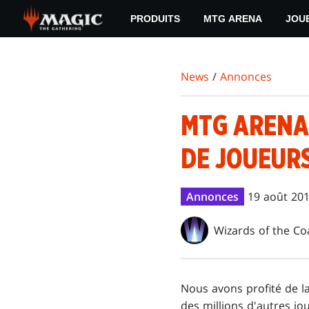
Skip
PRODUITS
MTG ARENA
JOU
to
main
content
News
/
Annonces
MTG ARENA
DE JOUEURS
Annonces
19 août 20
Wizards of the Co
Nous avons profité de 
des millions d'autres j