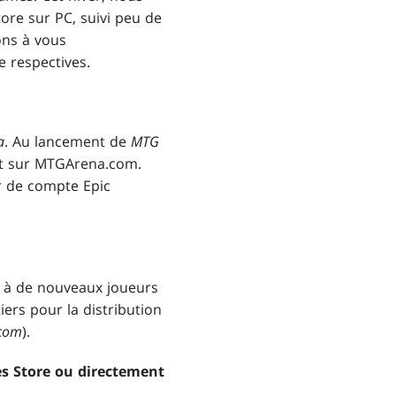
ore sur PC, suivi peu de
ons à vous
 respectives.
a
. Au lancement de
MTG
ent sur MTGArena.com.
er de compte Epic
 à de nouveaux joueurs
ers pour la distribution
.com
).
mes Store ou directement