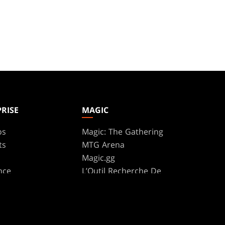
RISE
MAGIC
os
Magic: The Gathering
ts
MTG Arena
s
Magic.gg
nce
L’Outil Recherche De
Magasin Et D’Événement
Consulter The Gatherer
te Program
ure
Secret Lair
SpellTable