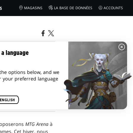
S
MAGASINS
LA BASE DE DONNÉES
ACCOUNTS
AVANTAGE
 a language
the options below, and we
r your preferred language
ENGLISH
proposerons
MTG Arena
à
ames. Cet hiver, nous