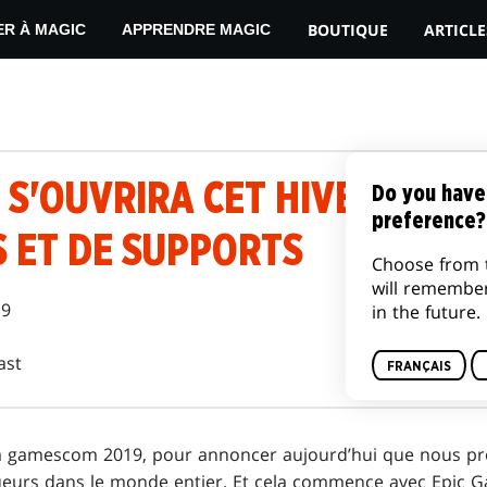
BOUTIQUE
ARTICLE
ER À MAGIC
APPRENDRE MAGIC
 S'OUVRIRA CET HIVER À D
Do you have
preference?
 ET DE SUPPORTS
Choose from 
will remembe
19
in the future.
ast
FRANÇAIS
la gamescom 2019, pour annoncer aujourd’hui que nous 
oueurs dans le monde entier. Et cela commence avec Epic G