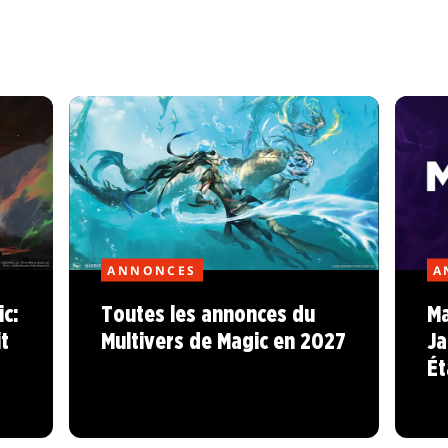
ANNONCES
A
c:
Toutes les annonces du
Ma
t
Multivers de Magic en 2027
Ja
Ét