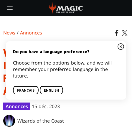
Skip
to
main
content
News
/
Annonces
VERSION INCORRECTE
Do you have a language preference?
Choose from the options below, and we will
IMPRIMÉE POUR FORCE
remember your preferred language in the
future.
FANATIQUE DANS MEURTRES
AU MANOIR KARLOV
FRANÇAIS
ENGLISH
Annonces
15 déc. 2023
Wizards of the Coast