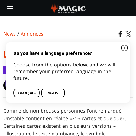
Skip
to
main
content
News
/
Annonces
UNSTABLE VARIANTS
Do you have a language preference?
Choose from the options below, and we will
Annonces
7 déc. 2017
remember your preferred language in the
future.
Wizards of the Coast
FRANÇAIS
ENGLISH
Comme de nombreuses personnes l’ont remarqué,
Unstable contient en réalité «216 cartes et quelque».
Certaines cartes existent en plusieurs versions –
l’illustration, le texte d’ambiance, le symbole