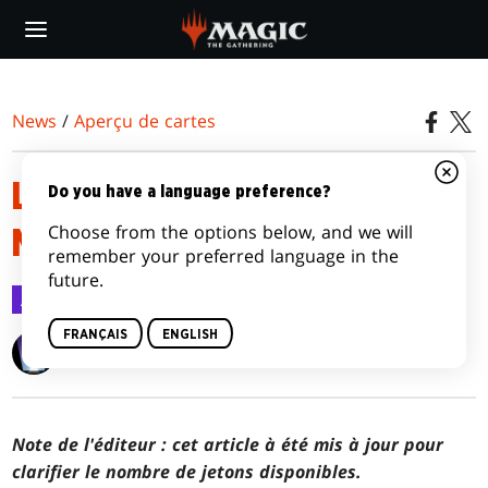
Skip
to
main
content
News
/
Aperçu de cartes
LES JETONS DE COMMANDER
Do you have a language preference?
Choose from the options below, and we will
MASTERS
remember your preferred language in the
future.
Aperçu de cartes
21 juil. 2023
FRANÇAIS
ENGLISH
Wizards of the Coast
Note de l'éditeur : cet article à été mis à jour pour
clarifier le nombre de jetons disponibles.