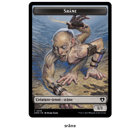
srâne