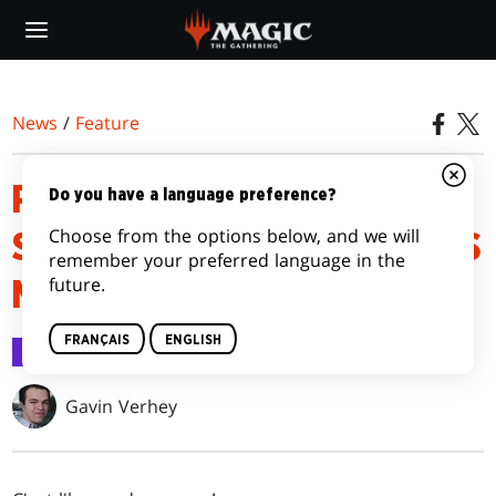
Skip
to
main
content
News
/
Feature
PRÉCIS D'AVANT-PREMIÈRE
Do you have a language preference?
Choose from the options below, and we will
STRIXHAVEN : L'ACADÉMIE DES
remember your preferred language in the
future.
MAGES
FRANÇAIS
ENGLISH
Feature
12 avr. 2021
Gavin Verhey