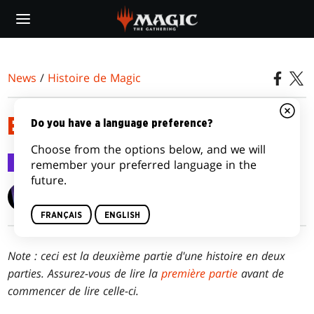
Skip
to
main
content
News
/
Histoire de Magic
EN PLEIN DANS LE MILLE
Do you have a language preference?
Choose from the options below, and we will
Histoire de Magic
17 juin 2025
remember your preferred language in the
future.
Setsu Uzumé
FRANÇAIS
ENGLISH
Note : ceci est la deuxième partie d'une histoire en deux
parties. Assurez-vous de lire la
première partie
avant de
commencer de lire celle-ci.