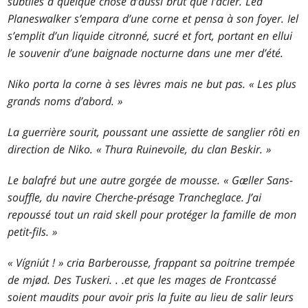
subtiles à quelque chose d’aussi brut que l’acier. Lea
Planeswalker s’empara d’une corne et pensa à son foyer. Iel
s’emplit d’un liquide citronné, sucré et fort, portant en ellui
le souvenir d’une baignade nocturne dans une mer d’été.
Niko porta la corne à ses lèvres mais ne but pas. « Les plus
grands noms d’abord. »
La guerrière sourit, poussant une assiette de sanglier rôti en
direction de Niko. « Thura Ruinevoile, du clan Beskir. »
Le balafré but une autre gorgée de mousse. « Gæller Sans-
souffle, du navire Cherche-présage Trancheglace. J’ai
repoussé tout un raid skell pour protéger la famille de mon
petit-fils. »
« Vígniút ! » cria Barberousse, frappant sa poitrine trempée
de mjød. Des Tuskeri
. . .
et que les mages de Frontcassé
soient maudits pour avoir pris la fuite au lieu de salir leurs