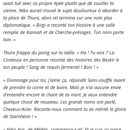
avait tué avec sa propre épée plutôt que de souiller la
sienne. Niko aurait trouvé le sujet douloureux à aborder à
la place de Thura, alors iel termina sur une note plus
diplomatique. « Birgi a raconté ton histoire à une salle
remplie de Kannah et de Cherche-présages. Ton nom porte
loin. »
Thura frappa du poing sur la table. « Ha ! Tu vois ? La
Conteuse en personne raconte des histoires des Beskir à
ton peuple ! Sang de requin fermenté ! Bois ! »
« Dommage pour toi, j’aime ça, répondit Sans-souffle avant
de prendre la corne et de boire. Mais je n’ai aucune envie
d’entendre encore le chant de ta mort. Je veux entendre
quelque chose de nouveau. Les grands noms ont parlé,
Cheveux-Acier. Raconte-nous comment tu as mérité la gloire
de Starnheim ! »
« Niko Aris, de Mélétis, commença-t-iel. Et je suis ici parce