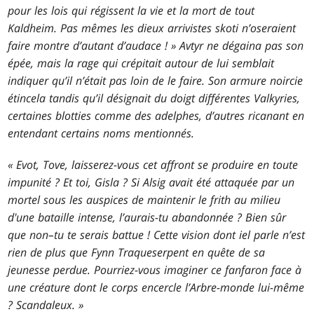
pour les lois qui régissent la vie et la mort de tout
Kaldheim. Pas mêmes les dieux arrivistes skoti n’oseraient
faire montre d’autant d’audace ! » Avtyr ne dégaina pas son
épée, mais la rage qui crépitait autour de lui semblait
indiquer qu’il n’était pas loin de le faire. Son armure noircie
étincela tandis qu’il désignait du doigt différentes Valkyries,
certaines blotties comme des adelphes, d’autres ricanant en
entendant certains noms mentionnés.
« Evot, Tove, laisserez-vous cet affront se produire en toute
impunité ? Et toi, Gisla ? Si Alsig avait été attaquée par un
mortel sous les auspices de
maintenir le frith
au milieu
d'une bataille intense, l’aurais-tu abandonnée ? Bien sûr
que non–tu te serais battue ! Cette
vision
dont iel parle n’est
rien de plus que Fynn Traqueserpent en quête de sa
jeunesse perdue. Pourriez-vous imaginer ce fanfaron face à
une créature dont le corps encercle l’Arbre-monde lui-même
? Scandaleux. »