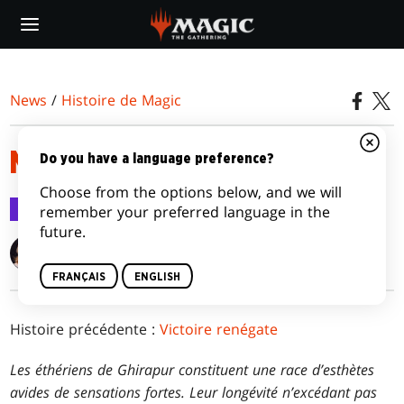
Skip
to
main
content
News
/
Histoire de Magic
NÉ DE L’ÉTHER
Do you have a language preference?
Choose from the options below, and we will
Histoire de Magic
21 sept. 2016
remember your preferred language in the
future.
Alison Lührs
FRANÇAIS
ENGLISH
Histoire précédente :
Victoire renégate
Les éthériens de Ghirapur constituent une race d’esthètes
avides de sensations fortes. Leur longévité n’excédant pas