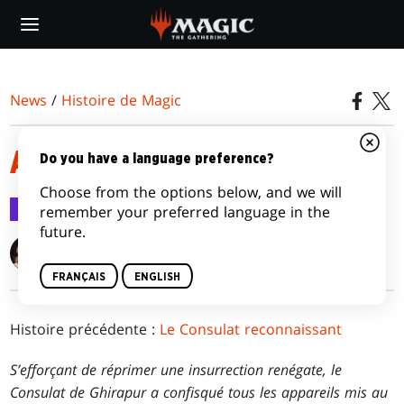
Skip
to
main
content
News
/
Histoire de Magic
AU CŒUR DE LA NUIT
Do you have a language preference?
Choose from the options below, and we will
Histoire de Magic
30 nov. 2016
remember your preferred language in the
future.
Alison Lührs
FRANÇAIS
ENGLISH
Histoire précédente :
Le Consulat reconnaissant
S’efforçant de réprimer une insurrection renégate, le
Consulat de Ghirapur a confisqué tous les appareils mis au