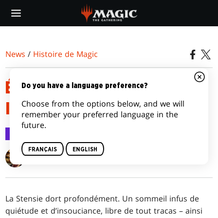
Skip
to
main
content
News
/
Histoire de Magic
ÉPISODE 1 : DÎME ET
Do you have a language preference?
Choose from the options below, and we will
INVITATION
remember your preferred language in the
future.
Histoire de Magic
28 oct. 2021
FRANÇAIS
ENGLISH
K. Arsenault Rivera
La Stensie dort profondément. Un sommeil infus de
quiétude et d’insouciance, libre de tout tracas – ainsi