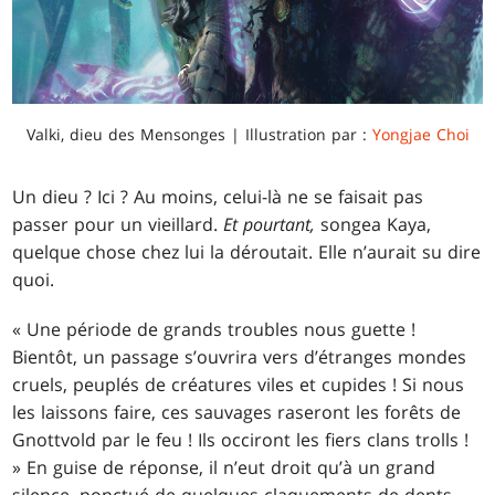
Valki, dieu des Mensonges | Illustration par :
Yongjae Choi
Un dieu ? Ici ? Au moins, celui-là ne se faisait pas
passer pour un vieillard.
Et pourtant,
songea Kaya,
quelque chose chez lui la déroutait. Elle n’aurait su dire
quoi.
« Une période de grands troubles nous guette !
Bientôt, un passage s’ouvrira vers d’étranges mondes
cruels, peuplés de créatures viles et cupides ! Si nous
les laissons faire, ces sauvages raseront les forêts de
Gnottvold par le feu ! Ils occiront les fiers clans trolls !
» En guise de réponse, il n’eut droit qu’à un grand
silence, ponctué de quelques claquements de dents