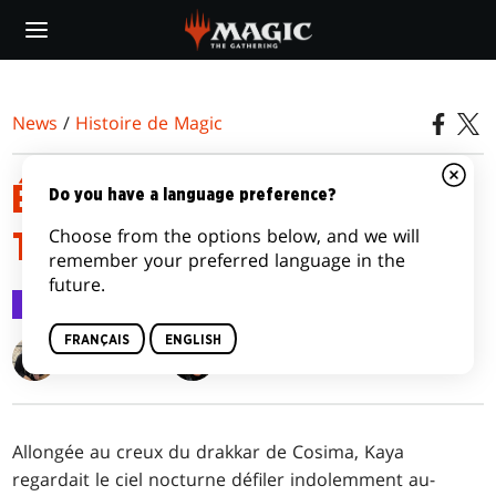
Skip
to
main
content
News
/
Histoire de Magic
ÉPISODE 2: LE RÉVEIL DES
Do you have a language preference?
Choose from the options below, and we will
TROLLS
remember your preferred language in the
future.
Histoire de Magic
14 janv. 2021
FRANÇAIS
ENGLISH
Roy Graham
Jenna Helland
Allongée au creux du drakkar de Cosima, Kaya
regardait le ciel nocturne défiler indolemment au-