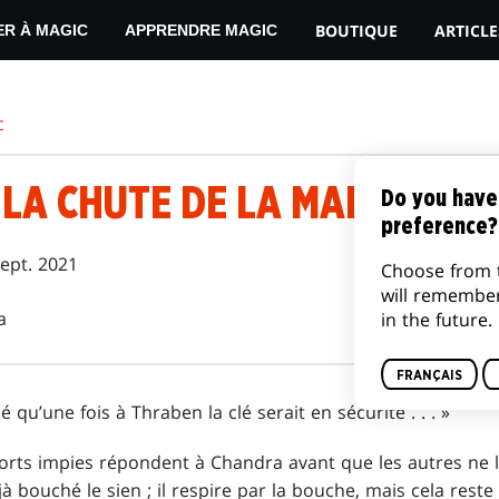
BOUTIQUE
ARTICLE
ER À MAGIC
APPRENDRE MAGIC
c
: LA CHUTE DE LA MAISON B
Do you have
preference?
sept. 2021
Choose from 
will remembe
a
in the future.
FRANÇAIS
 qu’une fois à Thraben la clé serait en sécurité . . . »
ts impies répondent à Chandra avant que les autres ne l
éjà bouché le sien ; il respire par la bouche, mais cela reste 