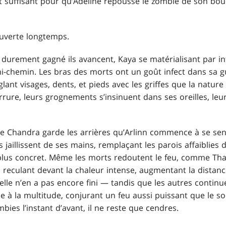
t suffisant pour qu’Adeline repousse le zombie de son bouc
ouverte longtemps.
 durement gagné ils avancent, Kaya se matérialisant par in
chemin. Les bras des morts ont un goût infect dans sa gueu
lant visages, dents, et pieds avec les griffes que la nature
rure, leurs grognements s’insinuent dans ses oreilles, leur
ue Chandra garde les arrières qu’Arlinn commence à se sent
aillissent de ses mains, remplaçant les parois affaiblies d
lus concret. Même les morts redoutent le feu, comme Thalia
, reculant devant la chaleur intense, augmentant la distan
elle n’en a pas encore fini — tandis que les autres continu
 à la multitude, conjurant un feu aussi puissant que le so
bies l’instant d’avant, il ne reste que cendres.