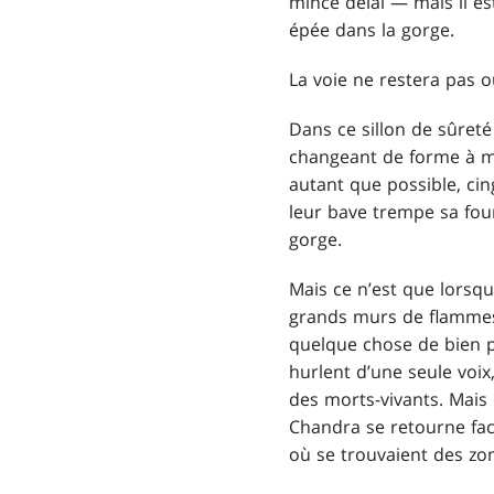
mince délai — mais il es
épée dans la gorge.
La voie ne restera pas 
Dans ce sillon de sûreté
changeant de forme à mi-
autant que possible, cing
leur bave trempe sa four
gorge.
Mais ce n’est que lorsq
grands murs de flammes j
quelque chose de bien p
hurlent d’une seule voix
des morts-vivants. Mais 
Chandra se retourne face
où se trouvaient des zom