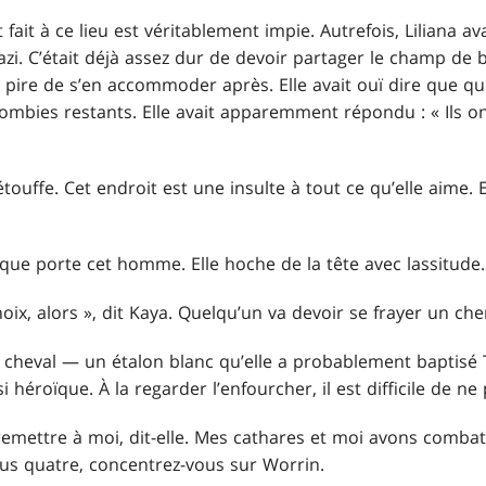
fait à ce lieu est véritablement impie. Autrefois, Liliana a
zi. C’était déjà assez dur de devoir partager le champ de b
en pire de s’en accommoder après. Elle avait ouï dire que 
zombies restants. Elle avait apparemment répondu : « Ils ont
étouffe. Cet endroit est une insulte à tout ce qu’elle aime. E
 que porte cet homme. Elle hoche de la tête avec lassitude. 
oix, alors », dit Kaya. Quelqu’un va devoir se frayer un che
n cheval — un étalon blanc qu’elle a probablement baptisé
héroïque. À la regarder l’enfourcher, il est difficile de ne 
emettre à moi, dit-elle. Mes cathares et moi avons combat
s quatre, concentrez-vous sur Worrin.