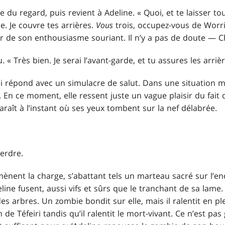
 du regard, puis revient à Adeline. « Quoi, et te laisser to
e. Je couvre tes arrières.
Vous
trois, occupez-vous de Worrin
leur de son enthousiasme souriant. Il n’y a pas de doute — 
 « Très bien. Je serai l’avant-garde, et tu assures les arri
ui répond avec un simulacre de salut. Dans une situation 
n. En ce moment, elle ressent juste un vague plaisir du fait 
araît à l’instant où ses yeux tombent sur la nef délabrée.
perdre.
mènent la charge, s’abattant tels un marteau sacré sur l’e
eline fusent, aussi vifs et sûrs que le tranchant de sa lame
s arbres. Un zombie bondit sur elle, mais il ralentit en ple
n de Téfeiri tandis qu’il ralentit le mort-vivant. Ce n’est p