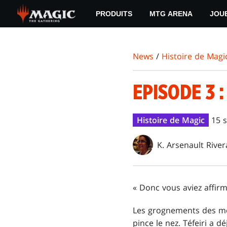
Skip
PRODUITS
MTG ARENA
JOU
to
main
content
News
/
Histoire de Magi
EPISODE 3 
Histoire de Magic
15 
K. Arsenault River
« Donc vous aviez affirmé
Les grognements des mor
pince le nez. Téfeiri a d