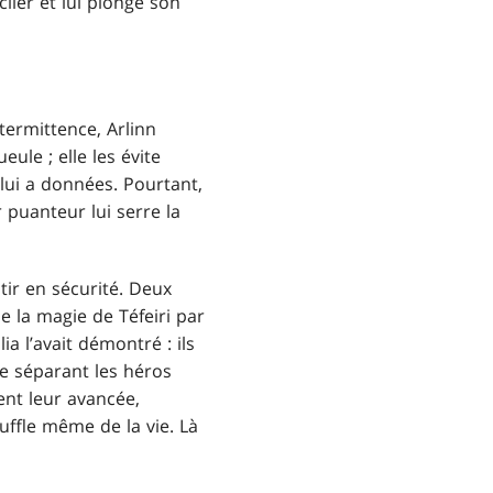
lier et lui plonge son
termittence, Arlinn
le ; elle les évite
 lui a données. Pourtant,
 puanteur lui serre la
ir en sécurité. Deux
e la magie de Téfeiri par
 l’avait démontré : ils
ce séparant les héros
ent leur avancée,
uffle même de la vie. Là