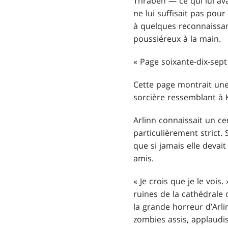
Thraben — ce qui lui av
ne lui suffisait pas pou
à quelques reconnaissanc
poussiéreux à la main.
« Page soixante-dix-sept 
Cette page montrait une 
sorcière ressemblant à K
Arlinn connaissait un ce
particulièrement strict. 
que si jamais elle devait
amis.
« Je crois que je le vois
ruines de la cathédrale 
la grande horreur d’Arl
zombies assis, applaudiss