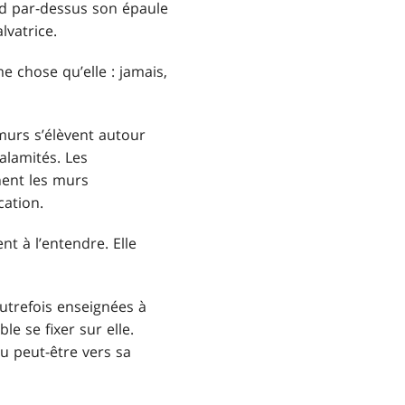
rd par-dessus son épaule
vatrice.
e chose qu’elle : jamais,
 murs s’élèvent autour
alamités. Les
hent les murs
cation.
nt à l’entendre. Elle
autrefois enseignées à
e se fixer sur elle.
u peut-être vers sa