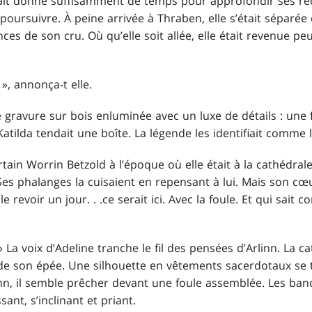
ait donné suffisamment de temps pour approfondir ses rec
r poursuivre. À peine arrivée à Thraben, elle s’était séparée
es de son cru. Où qu’elle soit allée, elle était revenue p
», annonça-t elle.
gravure sur bois enluminée avec un luxe de détails : une 
atilda tendait une boîte. La légende les identifiait comme 
rtain Worrin Betzold à l’époque où elle était à la cathédra
Ses phalanges la cuisaient en repensant à lui. Mais son cœur
 le revoir un jour
. . .
ce serait ici. Avec la foule. Et qui sait
. » La voix d’Adeline tranche le fil des pensées d’Arlinn. La c
de son épée. Une silhouette en vêtements sacerdotaux se t
inn, il semble prêcher devant une foule assemblée. Les ba
ant, s’inclinant et priant.