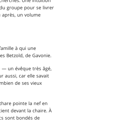
herches. Une intuition
 du groupe pour se livrer
eu après, un volume
famille à qui une
les Betzold, de Gavonie.
le — un évêque très âgé,
 aussi, car elle savait
 combien de ses vieux
athare pointe la nef en
ient devant la chaire. À
ncs sont bondés de