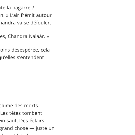
ute la bagarre ?
. » L’air frémit autour
Chandra va se défouler.
ères, Chandra Nalaàr. »
moins désespérée, cela
qu’elles s’entendent
nclume des morts-
. Les têtes tombent
in saut. Des éclairs
as grand chose — juste un