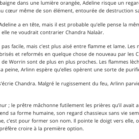
baigne dans une lumière orangée, Adeline risque un rega
au cœur même de son élément, entourée de destruction sal
’Adeline a en tête, mais il est probable qu’elle pense la mêm
 elle ne voudrait contrarier Chandra Nalaàr.
t pas facile, mais c’est plus aisé entre flamme et lame. Les
, brisés et reformés en quelque chose de nouveau par les C
 de Worrin sont de plus en plus proches. Les flammes lèc
sa peine, Arlinn espère qu’elles opèrent une sorte de purifi
s’écrie Chandra. Malgré le rugissement du feu, Arlinn parvie
mur ; le prêtre mâchonne futilement les prières qu’il avait 
prend sa forme humaine, son regard chassieux sans vie sembl
 c’est pour former son nom. Il pointe le doigt vers elle, o
 préfère croire à la première option.