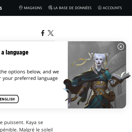
S
MAGASINS
LA BASE DE DONNÉES
ACCOUNTS
ETZOLD
 a language
the options below, and we
r your preferred language
ENGLISH
e puissent. Kaya se
pénible. Malgré le soleil