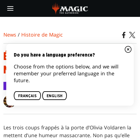
Skip
to
main
content
News
/
Histoire de Magic
ÉPISODE 4 : LA FÊTE DES
Do you have a language preference?
Choose from the options below, and we will
MOISSONS
remember your preferred language in the
future.
Histoire de Magic
22 sept. 2021
FRANÇAIS
ENGLISH
K. Arsenault Rivera
Les trois coups frappés à la porte d’Olivia Voldaren la
mettent d’une humeur massacrante. Non pas qu’elle