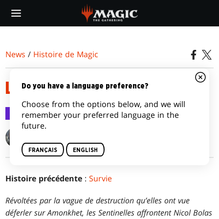
Skip
to
main
content
News
/
Histoire de Magic
L’ÂGE DE LA DESTRUCTION
Do you have a language preference?
Choose from the options below, and we will
Histoire de Magic
26 juil. 2017
remember your preferred language in the
future.
Ken Troop
FRANÇAIS
ENGLISH
Histoire précédente
:
Survie
Révoltées par la vague de destruction qu’elles ont vue
déferler sur Amonkhet, les Sentinelles affrontent Nicol Bolas