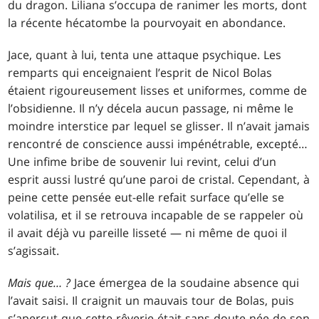
du dragon. Liliana s’occupa de ranimer les morts, dont
la récente hécatombe la pourvoyait en abondance.
Jace, quant à lui, tenta une attaque psychique. Les
remparts qui enceignaient l’esprit de Nicol Bolas
étaient rigoureusement lisses et uniformes, comme de
l’obsidienne. Il n’y décela aucun passage, ni même le
moindre interstice par lequel se glisser. Il n’avait jamais
rencontré de conscience aussi impénétrable, excepté…
Une infime bribe de souvenir lui revint, celui d’un
esprit aussi lustré qu’une paroi de cristal. Cependant, à
peine cette pensée eut-elle refait surface qu’elle se
volatilisa, et il se retrouva incapable de se rappeler où
il avait déjà vu pareille lisseté — ni même de quoi il
s’agissait.
Mais que… ?
Jace émergea de la soudaine absence qui
l’avait saisi. Il craignit un mauvais tour de Bolas, puis
s’aperçut que cette rêverie était sans doute née de son