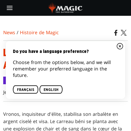
Skip
to
main
content
News
/
Histoire de Magic
LE CHASSEUR NE POUVAIT
Do you have a language preference?
Choose from the options below, and we will
AVOIR AUCUNE PITIÉ
remember your preferred language in the
future.
Histoire de Magic
16 juil. 2014
FRANÇAIS
ENGLISH
Jennifer Clarke Wilkes
Vronos, inquisiteur d'élite, stabilisa son arbalète en
argent ciselé et visa. Le carreau béni se planta avec
une explosion de chair et de sang dans le cœur de la