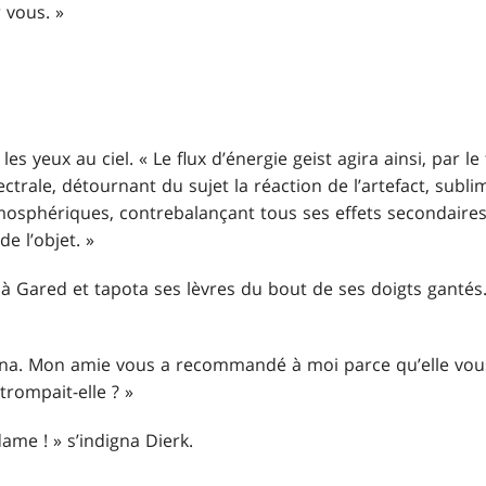
 vous. »
s yeux au ciel. « Le flux d’énergie geist agira ainsi, par l
ale, détournant du sujet la réaction de l’artefact, subli
mosphériques, contrebalançant tous ses effets secondaire
de l’objet. »
 à Gared et tapota ses lèvres du bout de ses doigts gantés.
iliana. Mon amie vous a recommandé à moi parce qu’elle vou
trompait-elle ? »
me ! » s’indigna Dierk.