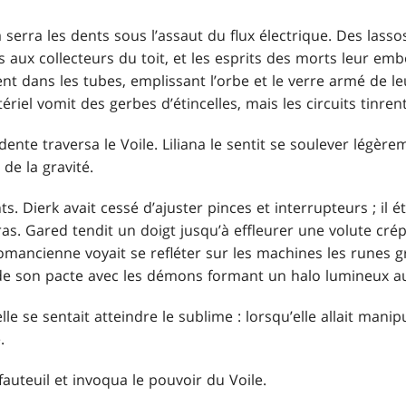
 serra les dents sous l’assaut du flux électrique. Des lasso
liés aux collecteurs du toit, et les esprits des morts leur 
ent dans les tubes, emplissant l’orbe et le verre armé de le
riel vomit des gerbes d’étincelles, mais les circuits tinren
dente traversa le Voile. Liliana le sentit se soulever légèr
de la gravité.
ts. Dierk avait cessé d’ajuster pinces et interrupteurs ; il é
as. Gared tendit un doigt jusqu’à effleurer une volute crépi
omancienne voyait se refléter sur les machines les runes g
de son pacte avec les démons formant un halo lumineux aut
elle se sentait atteindre le sublime : lorsqu’elle allait mani
.
fauteuil et invoqua le pouvoir du Voile.