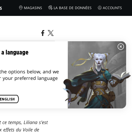
S
MAGASINS
LA BASE DE DONNÉES
ACCOUNTS
 a language
the options below, and we
r your preferred language
ENGLISH
 ce temps, Liliana s’est
x effets du Voile de