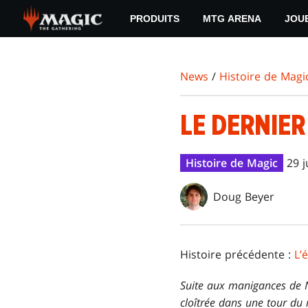
Skip
PRODUITS
MTG ARENA
JOU
to
main
content
News
/
Histoire de Magi
LE DERNIER
Histoire de Magic
29 j
Doug Beyer
Histoire précédente :
L’
Suite aux manigances de Na
cloîtrée dans une tour du 