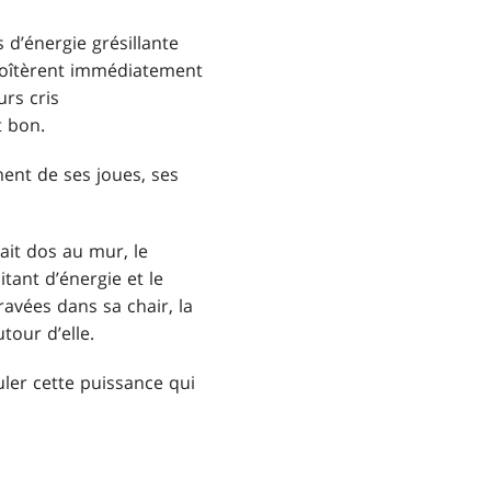
s d’énergie grésillante
emboîtèrent immédiatement
urs cris
t bon.
ement de ses joues, ses
tait dos au mur, le
tant d’énergie et le
ravées dans sa chair, la
our d’elle.
puler cette puissance qui