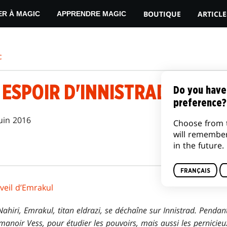
BOUTIQUE
ARTICLE
ER À MAGIC
APPRENDRE MAGIC
c
 ESPOIR D'INNISTRAD
Do you have
preference?
uin 2016
Choose from 
will remembe
in the future.
FRANÇAIS
éveil d’Emrakul
hiri, Emrakul, titan eldrazi, se déchaîne sur Innistrad. Pendant
manoir Vess, pour étudier les pouvoirs, mais aussi les pernicieu