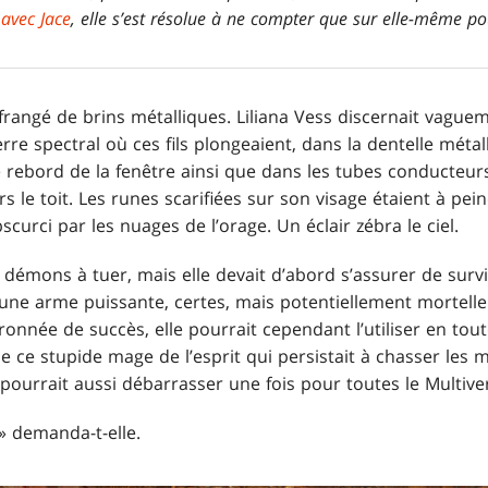
 avec Jace
, elle s’est résolue à ne compter que sur elle-même p
 frangé de brins métalliques. Liliana Vess discernait vague
re spectral où ces fils plongeaient, dans la dentelle métall
 rebord de la fenêtre ainsi que dans les tubes conducteurs
 le toit. Les runes scarifiées sur son visage étaient à pein
obscurci par les nuages de l’orage. Un éclair zébra le ciel.
ux démons à tuer, mais elle devait d’abord s’assurer de survi
 une arme puissante, certes, mais potentiellement mortelle
ronnée de succès, elle pourrait cependant l’utiliser en tou
de ce stupide mage de l’esprit qui persistait à chasser les 
pourrait aussi débarrasser une fois pour toutes le Multive
 demanda-t-elle.