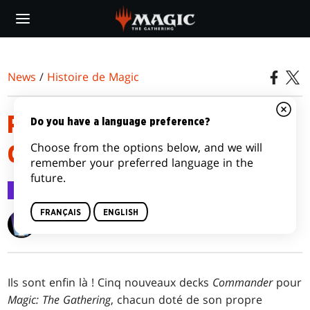
Skip
to
main
content
News
/
Histoire de Magic
PARLONS UN PEU DE
Do you have a language preference?
Choose from the options below, and we will
COMMANDER (ÉDITION 2016)
remember your preferred language in the
future.
Histoire de Magic
26 oct. 2016
FRANÇAIS
ENGLISH
Magic Creative Team
Ils sont enfin là ! Cinq nouveaux decks
Commander
pour
Magic: The Gathering
, chacun doté de son propre