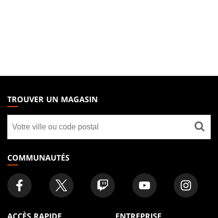
MAGIC:
THE
TROUVER UN MAGASIN
GATHERING
Trouver
FOOTER
un
magasin
COMMUNAUTÉS
ACCÈS RAPIDE
ENTREPRISE