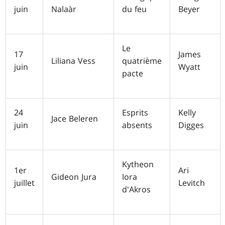
juin
Nalaàr
du feu
Beyer
Le
17
James
Liliana Vess
quatrième
juin
Wyatt
pacte
24
Esprits
Kelly
Jace Beleren
juin
absents
Digges
Kytheon
1er
Ari
Gideon Jura
Iora
juillet
Levitch
d'Akros