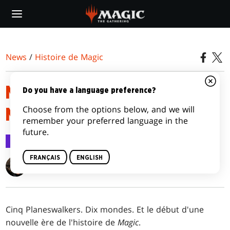
Skip
to
main
content
News
/
Histoire de Magic
MAGIC ORIGINES : UNE
Do you have a language preference?
Choose from the options below, and we will
NOUVELLE ÈRE
remember your preferred language in the
future.
Histoire de Magic
3 juin 2015
FRANÇAIS
ENGLISH
Jenna Helland
Cinq Planeswalkers. Dix mondes. Et le début d'une
nouvelle ère de l'histoire de
Magic
.