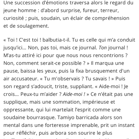
Une succession d’émotions traversa alors le regard du
jeune homme : d’abord surprise, fureur, terreur,
curiosité ; puis, soudain, un éclair de compréhension
et de soulagement.
« Toi ! C'est toi ! balbutia-t-il. Tu es celle qui m’a conduit
jusqu’ici… Non, pas toi, mais ce journal.
Ton
journal !
M’as-tu attiré ici pour que nous nous rencontrions ?
Non, comment serait-ce possible ? » Il marqua une
pause, baissa les yeux, puis la fixa brusquement d'un
air accusateur. « Tu m'observais ? Tu savais ! » Puis
son regard s’adoucit, triste, suppliant. « Aide-moi ! Je
crois… Peux-tu m’aider ?
Aide-moi !
» Ce n’était pas une
supplique, mais une sommation, impérieuse et
oppressante, qui lui martelait l’esprit comme une
soudaine bourrasque. Tamiyo barricada alors son
mental dans une forteresse imprenable, prit un instant
pour réfléchir, puis arbora son sourire le plus