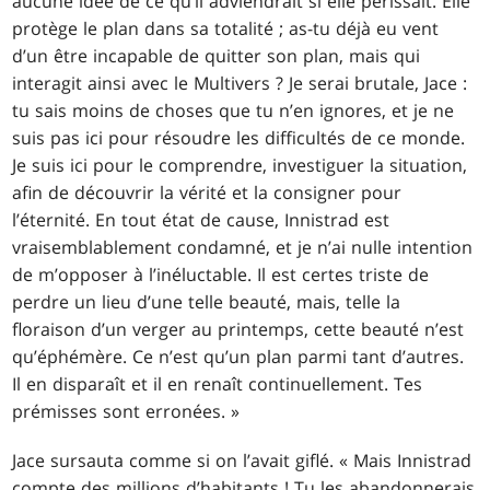
aucune idée de ce qu’il adviendrait si elle périssait. Elle
protège le plan dans sa totalité ; as-tu déjà eu vent
d’un être incapable de quitter son plan, mais qui
interagit ainsi avec le Multivers ? Je serai brutale, Jace :
tu sais moins de choses que tu n’en ignores, et je ne
suis pas ici pour résoudre les difficultés de ce monde.
Je suis ici pour le comprendre, investiguer la situation,
afin de découvrir la vérité et la consigner pour
l’éternité. En tout état de cause, Innistrad est
vraisemblablement condamné, et je n’ai nulle intention
de m’opposer à l’inéluctable. Il est certes triste de
perdre un lieu d’une telle beauté, mais, telle la
floraison d’un verger au printemps, cette beauté n’est
qu’éphémère. Ce n’est qu’un plan parmi tant d’autres.
Il en disparaît et il en renaît continuellement. Tes
prémisses sont erronées. »
Jace sursauta comme si on l’avait giflé. « Mais Innistrad
compte des millions d’habitants ! Tu les abandonnerais