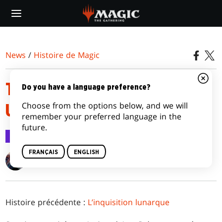
Skip
to
main
content
News
/
Histoire de Magic
TOUTES LES HISTOIRES ONT
Do you have a language preference?
Choose from the options below, and we will
UNE FIN
remember your preferred language in the
future.
Histoire de Magic
11 mai 2016
FRANÇAIS
ENGLISH
Nik Davidson
Histoire précédente :
L’inquisition lunarque