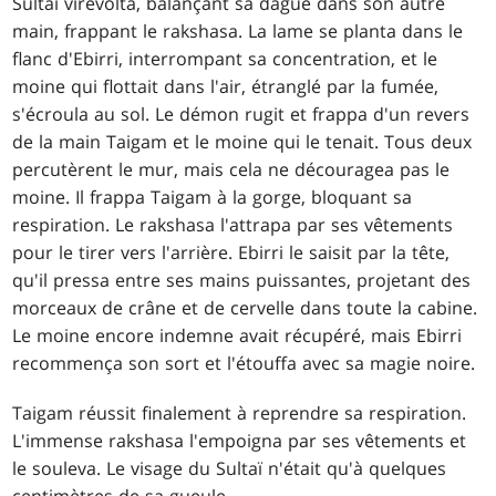
Sultaï virevolta, balançant sa dague dans son autre
main, frappant le rakshasa. La lame se planta dans le
flanc d'Ebirri, interrompant sa concentration, et le
moine qui flottait dans l'air, étranglé par la fumée,
s'écroula au sol. Le démon rugit et frappa d'un revers
de la main Taigam et le moine qui le tenait. Tous deux
percutèrent le mur, mais cela ne découragea pas le
moine. Il frappa Taigam à la gorge, bloquant sa
respiration. Le rakshasa l'attrapa par ses vêtements
pour le tirer vers l'arrière. Ebirri le saisit par la tête,
qu'il pressa entre ses mains puissantes, projetant des
morceaux de crâne et de cervelle dans toute la cabine.
Le moine encore indemne avait récupéré, mais Ebirri
recommença son sort et l'étouffa avec sa magie noire.
Taigam réussit finalement à reprendre sa respiration.
L'immense rakshasa l'empoigna par ses vêtements et
le souleva. Le visage du Sultaï n'était qu'à quelques
centimètres de sa gueule.