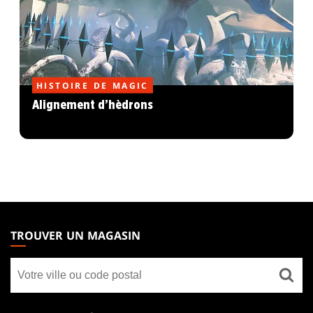
HISTOIRE DE MAGIC
Alignement d’hèdrons
MAGIC:
THE
TROUVER UN MAGASIN
GATHERING
Trouver
FOOTER
un
magasin