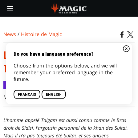
Skip
to
main
content
News
/
Histoire de Magic
LES MACHINATIONS DE
Do you have a language preference?
Choose from the options below, and we will
TAIGAM
remember your preferred language in the
future.
Histoire de Magic
1 oct. 2014
FRANÇAIS
ENGLISH
Matt Knicl
L'homme appelé Taigam est aussi connu comme le Bras
droit de Sidisi, l'argousin personnel de la khan des Sultaï.
Mais il n'a pas toujours été Sultaï, et ses anciens