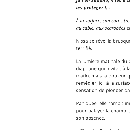
Je t’en supplie, il les a
les protéger !…
À la surface, son corps tr
au sable, aux scarabées e
Nissa se réveilla brusqu
terrifié.
La lumière matinale du p
diaphane qui invitait à l
matin, mais la douleur qui
remédier, ici, à la surf
sensation de plonger da
Paniquée, elle rompit im
pour balayer la chambre 
son absence.