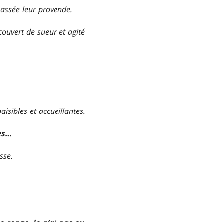
passée leur provende.
couvert de sueur et agité
isibles et accueillantes.
ses…
sse.