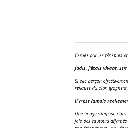
Cernée par les ténèbres e
Jadis, j’étais vivant,
semb
Si elle perçoit effectiveme
reliques du plan grognent 
Il n’est jamais réellem
Une image s’impose dans l’e
joie des vautours affamés 
son éléphanteau, qui vient