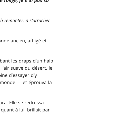
me ronge, je n’ai pas su
 à remonter, à s’arracher
nde ancien, affligé et
mbant les draps d’un halo
l’air suave du désert, le
eine d’essayer d’y
du monde — et éprouva la
ra. Elle se redressa
ant à lui, brillait par