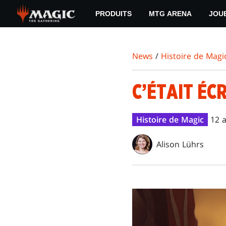
Skip
PRODUITS
MTG ARENA
JOU
to
main
content
News
/
Histoire de Magi
C’ÉTAIT ÉCR
Histoire de Magic
12 a
Alison Lührs