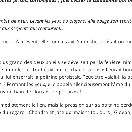
 toutes prises, corrompues ; fais cesser la culpabilité qui 
emble de peur. Levant les yeux au plafond, elle oblige son esprit
t aux serpents qui l’entourent…
ement. À présent, elle connaissait Amonkhet : c’était un mo
lus grand des deux soleils se déversait par la fenêtre, ni
a somnolence. Tout était pur et chaud, la pièce fleurait bon 
 lui enserrait la poitrine persistait. Peut-être valait-il la p
ace ? Fermant les yeux, elle appela silencieusement l’âme 
ns un bain de clous et de punaises !
médiatement le lien, mais la pression sur sa poitrine perdu
du regard : Chandra et Jace dormaient toujours ; Gideon, qu