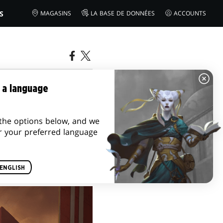
S
MAGASINS
LA BASE DE DONNÉES
ACCOUNTS
 a language
the options below, and we
r your preferred language
ENGLISH