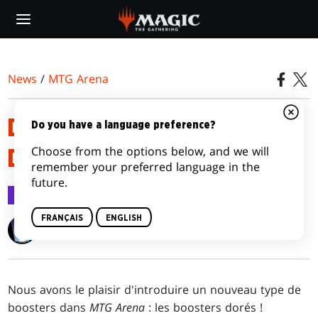
Skip
to
main
content
News
/
MTG Arena
DÉCOUVREZ LES BOOSTERS
Do you have a language preference?
Choose from the options below, and we will
DORÉS MTG ARENA
remember your preferred language in the
future.
MTG Arena
27 oct. 2022
FRANÇAIS
ENGLISH
Wizards of the Coast
Nous avons le plaisir d'introduire un nouveau type de
boosters dans
MTG Arena
: les boosters dorés !