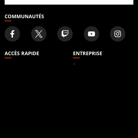
magasin
COMMUNAUTÉS
ACCÈS RAPIDE
ENTREPRISE
Articles
À propos
Formats
Accounts
Règles
Careers
Podcast
Assistance
Fonds D'écran
WPN
Affiliate Program
Disclosure
MAGIC
MARQUES