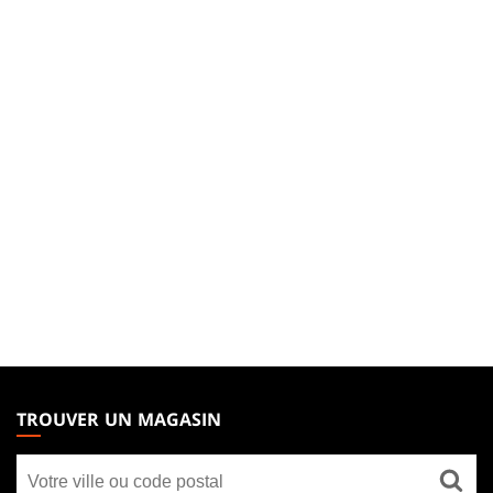
MAGIC:
THE
TROUVER UN MAGASIN
GATHERING
Trouver
FOOTER
un